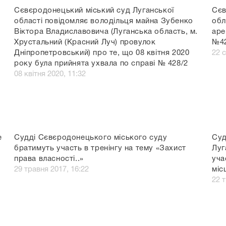
Сєвєродонецький міський суд Луганської
Сєв
області повідомляє володільця майна Зубенко
обл
Віктора Владиславовича (Луганська область, м.
аре
Хрустальний (Красний Луч) провулок
№42
Дніпропетровський) про те, що 08 квітня 2020
22 
року була прийнята ухвала по справі № 428/2
08 квітня 2020, 11:32
е
Судді Сєвєродонецького міського суду
Суд
братимуть участь в тренінгу на тему «Захист
Луг
права власності..»
уча
29 травня 2017, 16:22
міс
22 