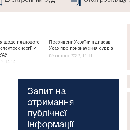
Електронний суд
Стан розгляду 
я щодо планового
Президент України підписав
електроенергії у
Указ про призначення суддів
суду
09 лютого 2022, 11:11
2, 14:14
Запит на
отримання
публічної
інформації