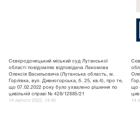
Сєвєродонецький міський суд Луганської
Сєв
області повідомляє відповідача Лакомова
обл
Олексія Васильовича (Луганська область, м.
Оле
Горлівка, вул. Дивногорська, б. 25, кв.4), про те,
Гор
що 07.02.2022 року було ухвалено рішення по
що 
цивільній справі № 428/12885/21
цив
14 лютого 2022, 14:40
14 