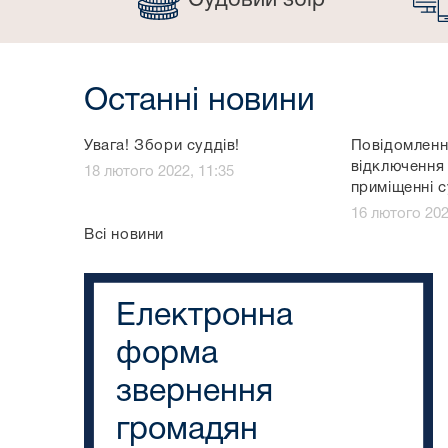
Судовий збір
Останні новини
Увага! Збори суддів!
Повідомленн
відключення 
18 лютого 2022, 11:35
приміщенні 
16 лютого 202
Всі новини
Електронна
форма
звернення
громадян