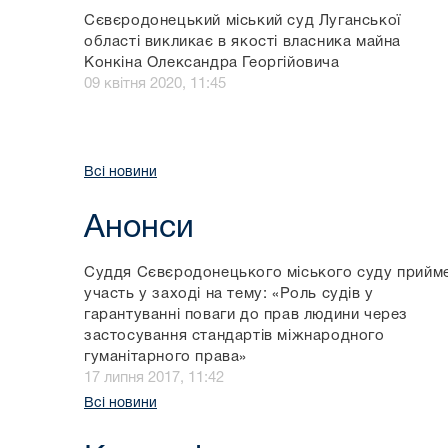
Сєвєродонецький міський суд Луганської
області викликає в якості власника майна
Конкіна Олександра Георгійовича
09 квітня 2020, 11:45
Всі новини
Анонси
Суддя Сєвєродонецького міського суду прийм
участь у заході на тему: «Роль судів у
гарантуванні поваги до прав людини через
застосування стандартів міжнародного
гуманітарного права»
17 липня 2017, 11:42
Всі новини