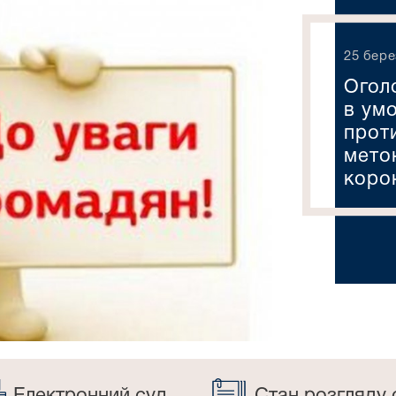
25 бере
Огол
в ум
проти
мето
корон