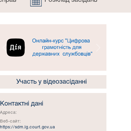
справ
Розклад засідань
Попередній
Наступний
Участь у відеозасіданні
Контактні дані
Адреса:
Веб-сайт:
https://sdm.lg.court.gov.ua