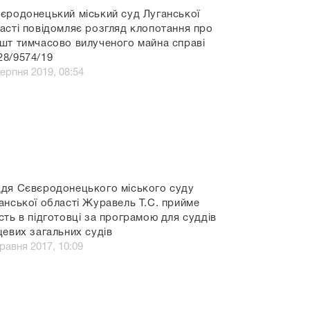
єродонецький міський суд Луганської
асті повідомляє розгляд клопотання про
шт тимчасово вилученого майна справі
8/9574/19
серпня 2019, 08:54
дя Сєвєродонецького міського суду
анської області Журавель Т.С. прийме
сть в підготовці за програмою для суддів
цевих загальних судів
травня 2017, 10:09