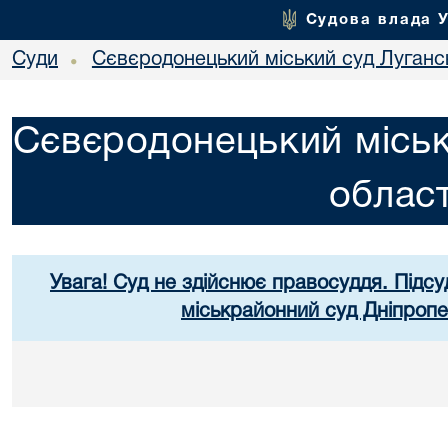
Судова влада 
Суди
Сєвєродонецький міський суд Лугансь
•
Сєвєродонецький міськ
област
Увага! Суд не здійснює правосуддя. Підсу
міськрайонний суд Дніпропе