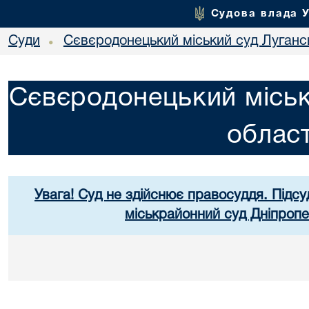
Судова влада 
Суди
Сєвєродонецький міський суд Лугансь
•
Сєвєродонецький міськ
област
Увага! Суд не здійснює правосуддя. Підсу
міськрайонний суд Дніпропе