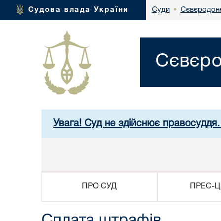
Сєвєродоне
Судова влада України
Суди
•
Сєвєро
Увага! Суд не здійснює правосуддя.
ПРО СУД
ПРЕС-Ц
Сплата штрафів