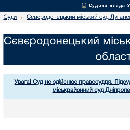
Судова влада 
Суди
Сєвєродонецький міський суд Лугансь
•
Сєвєродонецький міськ
област
Увага! Суд не здійснює правосуддя. Підсу
міськрайонний суд Дніпропе