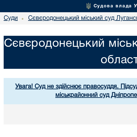
Судова влада 
Суди
Сєвєродонецький міський суд Лугансь
•
Сєвєродонецький міськ
област
Увага! Суд не здійснює правосуддя. Підсу
міськрайонний суд Дніпропе