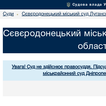
Судова влада 
Суди
Сєвєродонецький міський суд Лугансь
•
Сєвєродонецький міськ
област
Увага! Суд не здійснює правосуддя. Підсу
міськрайонний суд Дніпропе