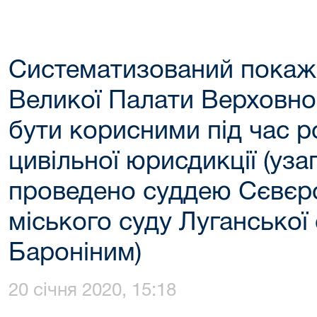
Систематизований покаж
Великої Палати Верховног
бути корисними під час р
цивільної юрисдикції (уз
проведено суддею Сєвєр
міського суду Луганської
Бароніним)
20 січня 2020, 15:18