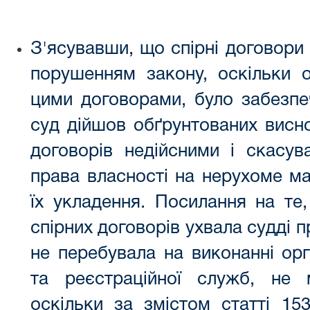
З'ясувавши, що спірні договори 
порушенням закону, оскільки о
цими договорами, було забезпеч
суд дійшов обґрунтованих висно
договорів недійсними і скасув
права власності на нерухоме май
їх укладення. Посилання на те
спірних договорів ухвала судді 
не перебувала на виконанні орг
та реєстраційної служб, не 
оскільки за змістом статті 15