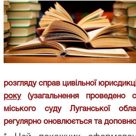
розгляду справ цивільної юрисдикці
року
(узагальнення проведено с
міського суду Луганської обл
регулярно оновлюється та доповню