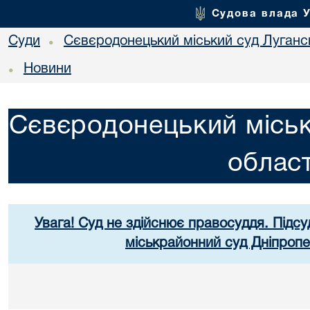
Судова влада 
Суди
Сєвєродонецький міський суд Лугансь
•
Новини
•
Сєвєродонецький міськ
област
Увага! Суд не здійснює правосуддя. Підсу
міськрайонний суд Дніпропе