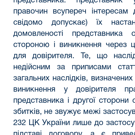
представника: представник
правочин всупереч інтересам 
свідомо допускає) їх наста
домовленості представника 
стороною і виникнення через ц
для довірителя. Те, що насл
недійсним за приписами стат
загальних наслідків, визначених
виникнення у довірителя пр
представника і другої сторони 
збитків, не звужує межі застосу
232 ЦК України лише до застосу
підставі договору, а є прив