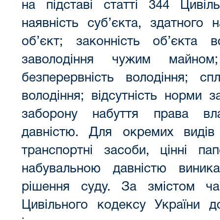
на підставі статті 344 Цивіл
наявність суб’єкта, здатного 
об’єкт; законність об’єкта во
заволодіння чужим майном; 
безперервність володіння; сп
володіння; відсутність норми 
заборону набуття права вл
давністю. Для окремих видів
транспортні засоби, цінні па
набувальною давністю виник
рішення суду. За змістом ча
Цивільного кодексу України д