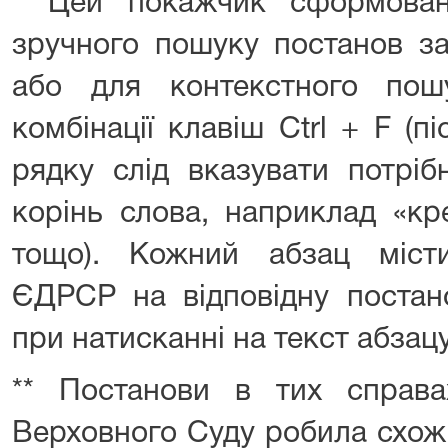
* Цей покажчик сформован
зручного пошуку постанов з
або для контекстного пош
комбінації клавіш Ctrl + F (
рядку слід вказувати потрі
корінь слова, наприклад «кре
тощо). Кожний абзац міст
ЄДРСР на відповідну постано
при натисканні на текст абзацу
** Постанови в тих справ
Верховного Суду робила схожі