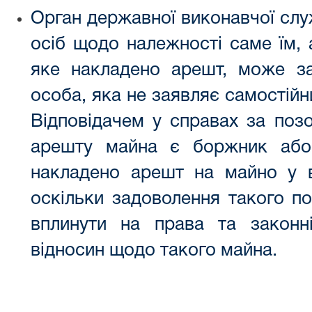
Орган державної виконавчої слу
осіб щодо належності саме їм, 
яке накладено арешт, може з
особа, яка не заявляє самостійн
Відповідачем у справах за позо
арешту майна є боржник або 
накладено арешт на майно у 
оскільки задоволення такого п
вплинути на права та законні
відносин щодо такого майна.