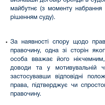
визнавши договір оренди в судо
майбутнє (з моменту набрання 
рішенням суду).
За наявності спору щодо право
правочину, одна зі сторін яко
особа вважає його нікчемним, 
доводи та у мотивувальній ч
застосувавши відповідні поло
права, підтверджує чи спросто
правочину.