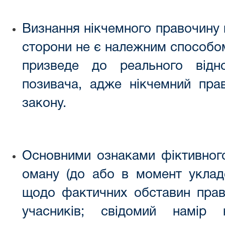
Визнання нікчемного правочину 
сторони не є належним способом
призведе до реального відн
позивача, адже нікчемний пра
закону.
Основними ознаками фіктивного
оману (до або в момент укладе
щодо фактичних обставин право
учасників; свідомий намір 