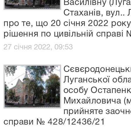
Василівну (Луга
Стаханів, вул..
про те, що 20 січня 2022 рок
рішення по цивільній справі
27 січня 2022, 09:53
Сєвєродонецьки
Луганської обл
особу Остапенк
Михайловича (м.
прийняте заочн
справи № 428/12436/21