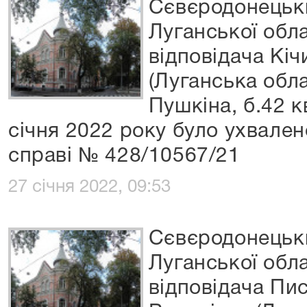
Сєвєродонецьки
Луганської обл
відповідача Кіч
(Луганська обла
Пушкіна, б.42 к
січня 2022 року було ухвален
справі № 428/10567/21
27 січня 2022, 09:53
Сєвєродонецьки
Луганської обл
відповідача Пи