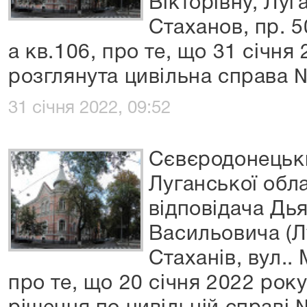
Вікторівну, Луг
Стаханов, пр. 5
а кв.106, про те, що 31 січня
розглянута цивільна справа 
31 січня 2022, 09:52
Сєвєродонецьки
Луганської обл
відповідача Дья
Васильовича (Л
Стаханів, вул..
про те, що 20 січня 2022 рок