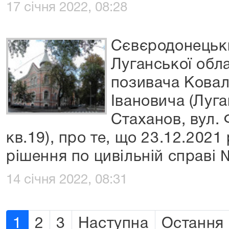
17 січня 2022, 08:28
Сєвєродонецьки
Луганської обл
позивача Кова
Івановича (Луга
Стаханов, вул. 
кв.19), про те, що 23.12.2021
рішення по цивільній справі
14 січня 2022, 08:31
1
2
3
Наступна
Остання