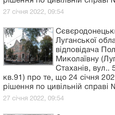
рішення по цивільній справі
27 січня 2022, 09:54
Сєвєродонецьки
Луганської обл
відповідача По
Миколаївну (Лу
Стаханів, вул..
кв.91) про те, що 24 січня 20
рішення по цивільній справі
27 січня 2022, 09:54