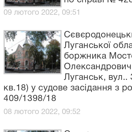
по справі № 42
09 лютого 2022, 09:51
Сєвєродонецьки
Луганської обла
боржника Мост
Олександровича
Луганськ, вул..
кв.18) у судове засідання з 
409/1398/18
08 лютого 2022, 09:52