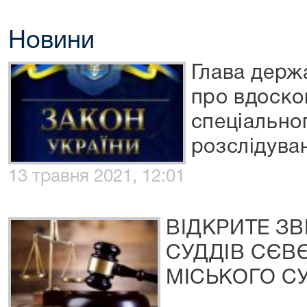
Новини
Глава держ
про вдоско
спеціально
розслідува
13 травня 2021, 12:01
ВІДКРИТЕ З
СУДДІВ СЄВ
МІСЬКОГО С