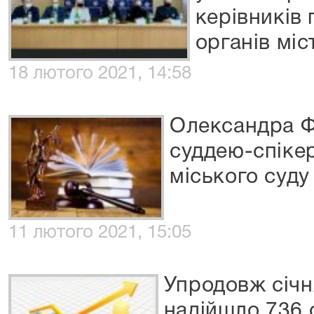
керівників
органів міс
18 лютого 2021, 14:58
Олександра 
суддею-спіке
міського суду
11 лютого 2021, 15:05
Упродовж січн
надійшло 736 