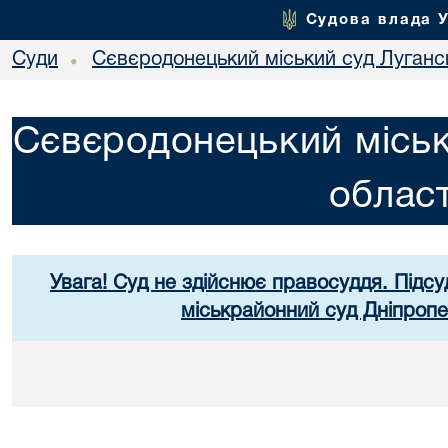
Судова влада 
Суди
Сєвєродонецький міський суд Лугансь
•
Сєвєродонецький міськ
област
Увага! Суд не здійснює правосуддя. Підсу
міськрайонний суд Дніпропе