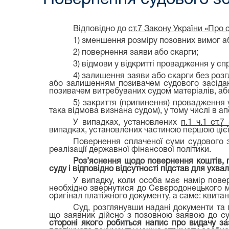
Відповідно до
ст.7 Закону України «Про 
1) зменшення розміру позовних вимог аб
2) повернення заяви або скарги;
3) відмови у відкритті провадження у сп
4) залишення заяви або скарги без розг
або залишенням позивачем судового засідан
позивачем витребуваних судом матеріалів, або
5) закриття (припинення) провадження у
така відмова визнана судом), у тому числі в ап
У випадках, установлених
п.1 ч.1 ст.
випадках, установлених частиною першою цієї с
Повернення сплаченої суми судового з
реалізації державної фінансової політики.
Роз’яснення щодо повернення коштів, 
суду і відповідно відсутності підстав для ухв
У випадку, коли особа має намір пове
необхідно звернутися до Сєвєродонецького міс
оригінал платіжного документу, а саме: квитан
Суд, розглянувши надані документи та 
що заявник дійсно з позовною заявою до су
стороні якого робиться напис про видачу за