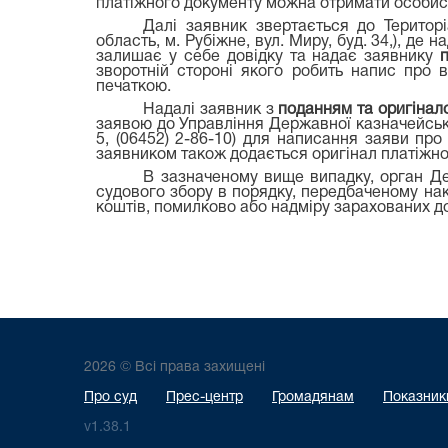
платіжного документу можна отримати особис
Далі заявник звертається до Територі
область, м. Рубіжне, вул. Миру, буд. 34,), де
залишає у себе довідку та надає заявнику
зворотній стороні якого робить напис про 
печаткою.
Надалі заявник з
поданням та оригінало
заявою до Управління Державної казначейської
5, (06452) 2-86-10) для написання заяви пр
заявником також додається оригінал платіжно
В зазначеному вище випадку, орган Де
судового збору в порядку, передбаченому на
коштів, помилково або надміру зарахованих д
2026 © Всі права захищені
Про суд
Прес-центр
Громадянам
Показники
v1.38.1