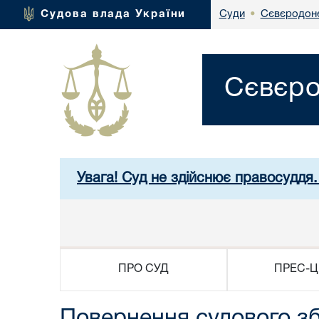
Сєвєродоне
Судова влада України
Суди
•
Сєвєро
Увага! Суд не здійснює правосуддя.
ПРО СУД
ПРЕС-Ц
Повернення судового з