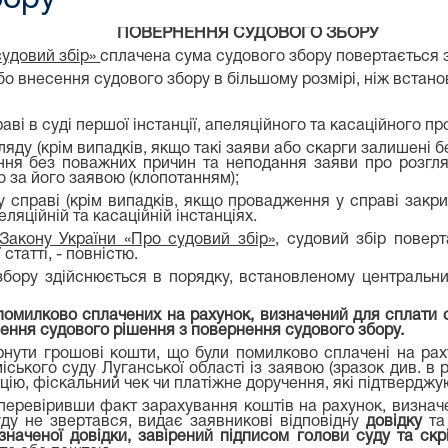
ПОВЕРНЕННЯ СУДОВОГО ЗБОРУ
судовий збір»
сплачена сума судового збору повертається з
о внесення судового збору в більшому розмірі, ніж встан
раві в суді першої інстанції, апеляційного та касаційного п
ляду (крім випадків, якщо такі заяви або скарги залишені б
ня без поважних причин та неподання заяви про розгляд
 за його заявою (клопотанням);
 справі (крім випадків, якщо провадження у справі закрит
еляційній та касаційній інстанціях.
7 Закону України «Про судовий збір»
, судовий збір поверт
татті, - повністю.
бору здійснюється в порядку, встановленому центральни
помилково сплачених на рахунок, визначений для сплати 
алення судового рішення з повернення судового збору.
рнути грошові кошти, що були помилково сплачені на рах
ького суду Луганської області із заявою (зразок див. в ро
цію, фіскальний чек чи платіжне доручення, які підтверджу
перевіривши факт зарахування коштів на рахунок, визначе
ду не звертався, видає заявникові відповідну
довідку
т
значеної довідки, завірений підписом голови суду та ск