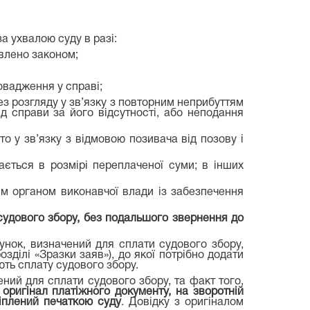
а ухвалою суду в разі:
овлено законом;
ровадження у справі;
ез розгляду у зв’язку з повторним неприбуттям
 справи за його відсутності, або неподання
о у зв’язку з відмовою позивача від позову і
ається в розмірі переплаченої суми; в інших
м органом виконавчої влади із забезпечення
судового збору, без подальшого звернення до
унок, визначений для сплати судового збору,
зділі «Зразки заяв»), до якої потрібно додати
ють сплату судового збору.
ний для сплати судового збору, та факт того,
а
оригінал платіжного документу, на зворотній
ріплений печаткою суду
. Довідку з оригіналом