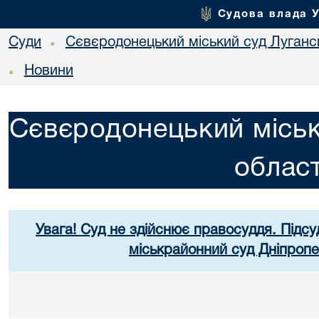
Судова влада 
Суди
Сєвєродонецький міський суд Лугансь
•
Новини
•
Сєвєродонецький міськ
област
Увага! Суд не здійснює правосуддя. Підсу
міськрайонний суд Дніпропе