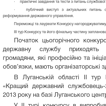
·
практичні завдання та тести з питань службової 
·
публічний виступ з актуальних питань с
реформування державного управління.
Переможці та лауреати Конкурсу нагороджуватиму
ІІІ тур Конкурсу та його фінальну частину заплано
Початок цьогорічного конкур
державну службу приходять п
громадяни, які професійно та ініц
обов’язки, мають організаторські зд
В Луганській області ІІ тур 
«Кращий державний службовець-2
2013 року на базі Луганського цент
У ІІ турі конкурсу в випробу