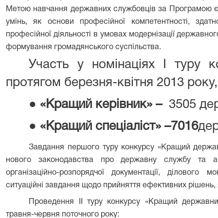
Метою навчання державних службовців за Програмою є 
умінь, як основи професійної компетентності, здат
професійної діяльності в умовах модернізації державног
формування громадянського суспільства.
Участь у номінаціях І туру к
протягом березня-квітня 2013 року,
●
«Кращий керівник» –
3505
де
●
«Кращий спеціаліст» –
7016
де
Завдання першого туру конкурсу «Кращий держа
нового законодавства про державну службу та ант
організаційно-розпорядчої документації, ділового м
ситуаційні завдання щодо прийняття ефективних рішень, я
Проведення ІІ туру конкурсу «Кращий державни
травня-червня поточного року: