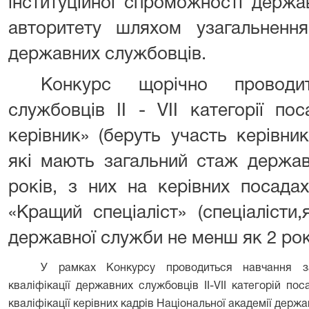
інституційної спроможності держа
авторитету шляхом узагальненн
державних службовців.
Конкурс щорічно проводи
службовців II - VII категорії по
керівник» (беруть участь керівник
які мають загальний стаж держа
років, з них на керівних посада
«Кращий спеціаліст» (спеціалісти
державної служби не менш як 2 рок
У рамках Конкурсу проводиться навчання 
кваліфікації державних службовців ІІ-VІІ категорій по
кваліфікації керівних кадрів Національної академії держ