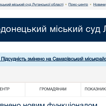
цький міський суд Луганської області
Прес-центр
Новини
•
•
донецький міський суд Л
 Підсудність змінено на Самарівський міськрай
ЕНТР
ГРОМАДЯНАМ
ПОКАЗНИК
овнено новим функціоналом