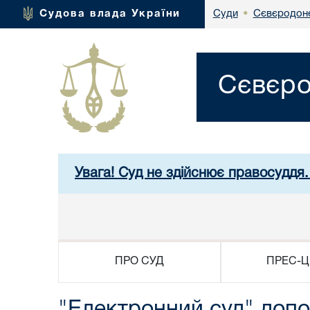
Сєвєродоне
Судова влада України
Суди
•
Сєвєро
Увага! Суд не здійснює правосуддя.
ПРО СУД
ПРЕС-Ц
"Електронний суд" доп