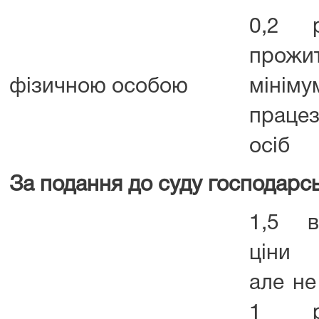
0,2 р
прожи
фізичною особою
мінім
працез
осіб
За подання до суду господарсь
1,5 в
ціни 
але н
1 ро