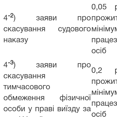
0,05 
-2
4
) заяви про
прожи
скасування судового
мінім
наказу
працез
осіб
-3
4
) заяви про
0,2 р
скасування
прожи
тимчасового
мінім
обмеження фізичної
працез
особи у праві виїзду за
осіб