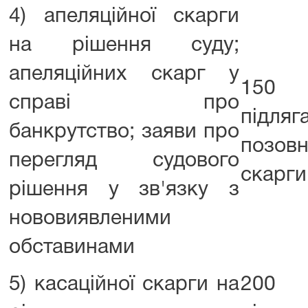
4) апеляційної скарги
на рішення суду;
апеляційних скарг у
150 в
справі про
підля
банкрутство; заяви про
позовн
перегляд судового
скарги
рішення у зв'язку з
нововиявленими
обставинами
5) касаційної скарги на
200 в