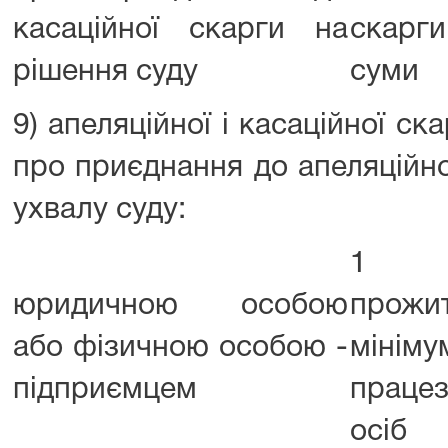
касаційної скарги на
скарг
рішення суду
суми
9) апеляційної і касаційної ск
про приєднання до апеляційно
ухвалу суду:
1 р
юридичною особою
прожи
або фізичною особою -
мінім
підприємцем
працез
осіб