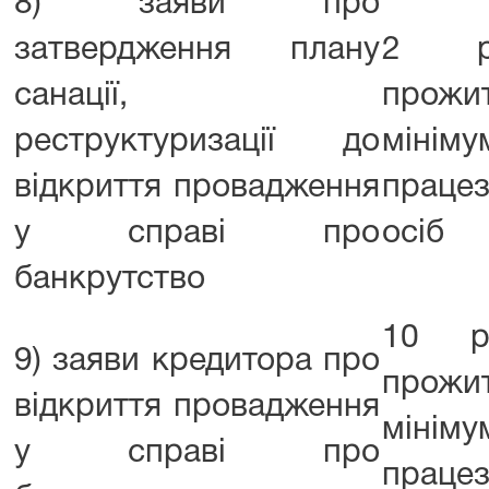
8) заяви про
затвердження плану
2 ро
санації,
прожи
реструктуризації до
мінім
відкриття провадження
працез
у справі про
осіб
банкрутство
10 ро
9) заяви кредитора про
прожи
відкриття провадження
мінім
у справі про
працез