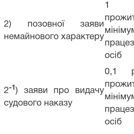
1 р
прожи
2) позовної заяви
мінім
немайнового характеру
працез
осіб
0,1 р
прожи
-1
2
) заяви про видачу
мінім
судового наказу
працез
осіб