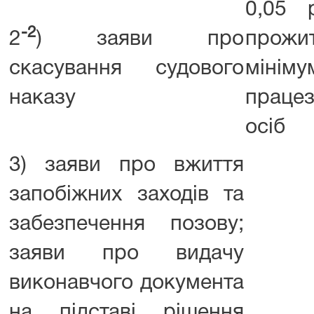
0,05 
-2
2
) заяви про
прожи
скасування судового
мінім
наказу
працез
осіб
3) заяви про вжиття
запобіжних заходів та
забезпечення позову;
заяви про видачу
виконавчого документа
на підставі рішення