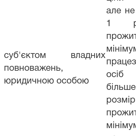
але н
1 ро
прожи
мінім
суб'єктом владних
працез
повноважень,
осіб
юридичною особою
біль
розмір
прожи
мінім