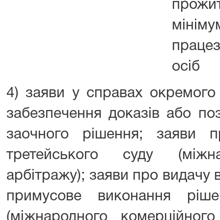
прожи
мінім
працез
осіб
4) заяви у справах окремого
забезпечення доказів або по
заочного рішення; заяви п
третейського суду (міжн
арбітражу); заяви про видачу
примусове виконання ріше
(міжнародного комерційного