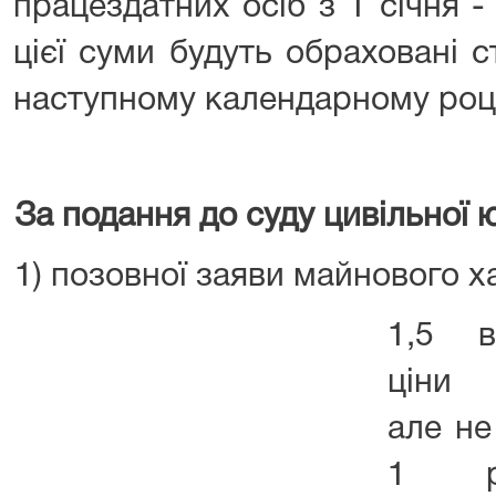
працездатних осіб з 1 січня -
цієї суми будуть обраховані 
наступному календарному році
За подання до суду цивільної ю
1) позовної заяви майнового х
1,5 в
ціни 
але н
1 ро