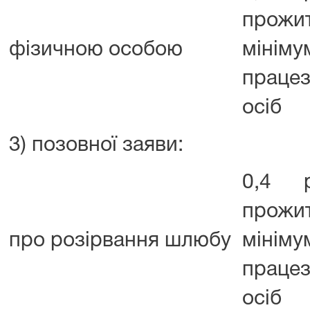
прожи
фізичною особою
мінім
працез
осіб
3) позовної заяви:
0,4 р
прожи
про розірвання шлюбу
мінім
працез
осіб