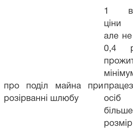
1 ві
ціни 
але н
0,4 р
прожи
мінім
про поділ майна при
працез
розірванні шлюбу
осіб
біл
розмір