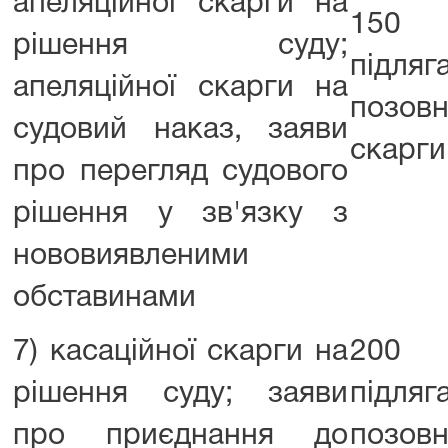
апеляційної скарги на
150 в
рішення суду;
підля
апеляційної скарги на
позовн
судовий наказ, заяви
скарги
про перегляд судового
рішення у зв'язку з
нововиявленими
обставинами
7) касаційної скарги на
200 в
рішення суду; заяви
підля
про приєднання до
позовн