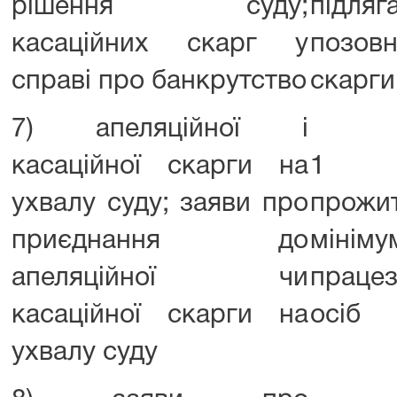
рішення суду;
підля
касаційних скарг у
позовн
справі про банкрутство
скарги
7) апеляційної і
касаційної скарги на
1 р
ухвалу суду; заяви про
прожи
приєднання до
мінім
апеляційної чи
працез
касаційної скарги на
осіб
ухвалу суду