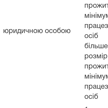
прожи
мінім
працез
юридичною особою
осіб
біль
розмір
прожи
мінім
працез
осіб