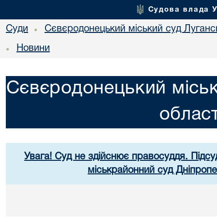
Судова влада 
Суди
Сєвєродонецький міський суд Лугансь
•
Новини
•
Сєвєродонецький міськ
област
Увага! Суд не здійснює правосуддя. Підсу
міськрайонний суд Дніпропе