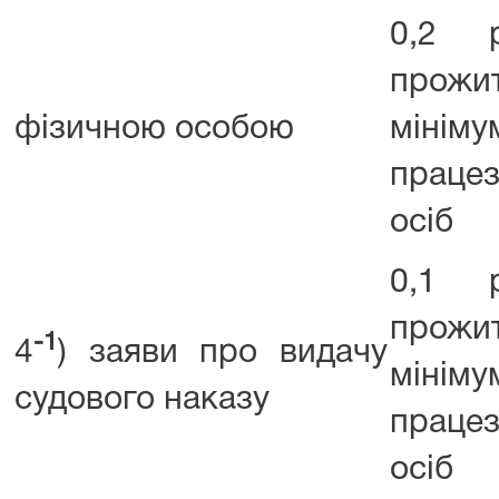
0,2 р
прожи
фізичною особою
мінім
працез
осіб
0,1 р
прожи
-1
4
) заяви про видачу
мінім
судового наказу
працез
осіб