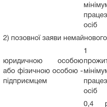
мінім
працез
осіб
2) позовної заяви немайнового
1 р
юридичною особою
прожи
або фізичною особою -
мінім
підприємцем
працез
осіб
0,4 р