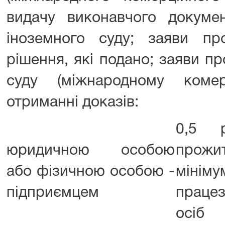
видачу виконавчого докумен
іноземного суду; заяви пр
рішення, які подано; заяви п
суду (міжнародному коме
отриманні доказів:
0,5 р
юридичною особою
прожи
або фізичною особою -
мінім
підприємцем
працез
осіб