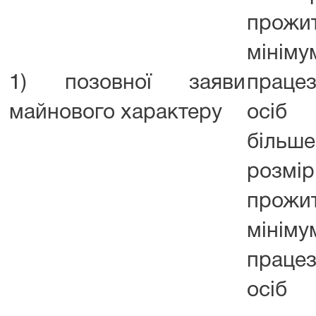
прожи
мінім
1) позовної заяви
працез
майнового характеру
осіб
біль
розмір
прожи
мінім
працез
осіб