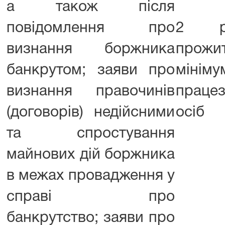
а також після
повідомлення про
2 ро
визнання боржника
прожи
банкрутом; заяви про
мінім
визнання правочинів
працез
(договорів) недійсними
осіб
та спростування
майнових дій боржника
в межах провадження у
справі про
банкрутство; заяви про