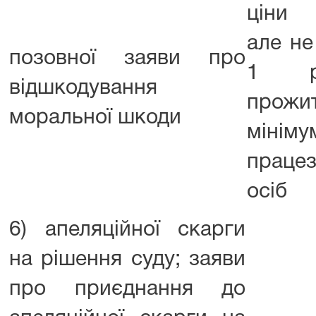
ціни 
але н
позовної заяви про
1 ро
відшкодування
прожи
моральної шкоди
мінім
працез
осіб
6) апеляційної скарги
на рішення суду; заяви
про приєднання до