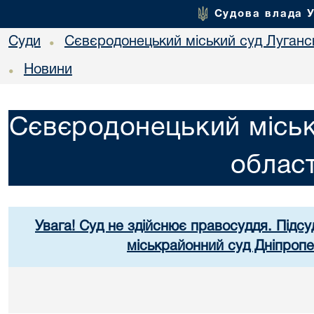
Судова влада 
Суди
Сєвєродонецький міський суд Лугансь
•
Новини
•
Сєвєродонецький міськ
област
Увага! Суд не здійснює правосуддя. Підсу
міськрайонний суд Дніпропе