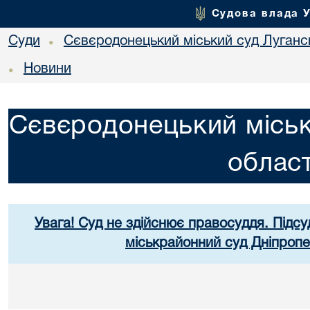
Судова влада 
Суди
Сєвєродонецький міський суд Лугансь
•
Новини
•
Сєвєродонецький міськ
област
Увага! Суд не здійснює правосуддя. Підсу
міськрайонний суд Дніпропе