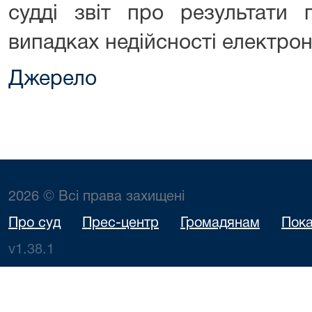
судді звіт про результати 
випадках недійсності електрон
Джерело
2026 © Всі права захищені
Про суд
Прес-центр
Громадянам
Пока
v1.38.1