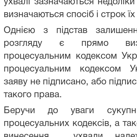
ухвалі зазначаються недоліки
визначаються спосіб і строк їх
Однією з підстав залишен
розгляду є прямо визн
процесуальним кодексом Укр
процесуальним кодексом У
заяву не підписано, або підпи
такого права.
Беручи до уваги сукупн
процесуальних кодексів, а та
винесення ухвали нале