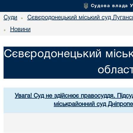
Судова влада 
Суди
Сєвєродонецький міський суд Лугансь
•
Новини
•
Сєвєродонецький міськ
област
Увага! Суд не здійснює правосуддя. Підсу
міськрайонний суд Дніпропе