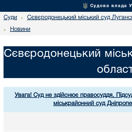
Судова влада 
Суди
Сєвєродонецький міський суд Лугансь
•
Новини
•
Сєвєродонецький міськ
област
Увага! Суд не здійснює правосуддя. Підсу
міськрайонний суд Дніпропе