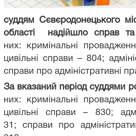
суддям Сєвєродонецького міс
області надійшло справ та 
них: кримінальні провадженн
цивільні справи – 804; адмін
справи про адміністративні п
За вказаний період суддями р
них: кримінальні провадженн
цивільні справи – 830; адм
31; справи про адміністрат