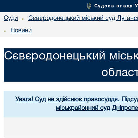
Судова влада 
Суди
Сєвєродонецький міський суд Лугансь
•
Новини
•
Сєвєродонецький міськ
област
Увага! Суд не здійснює правосуддя. Підсу
міськрайонний суд Дніпропе