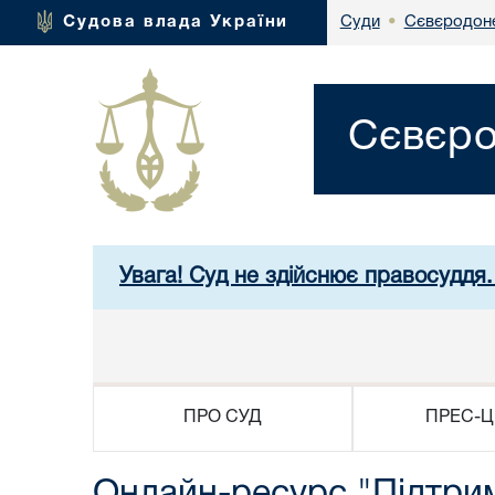
Сєвєродоне
Судова влада України
Суди
•
Сєвєро
Увага! Суд не здійснює правосуддя.
ПРО СУД
ПРЕС-Ц
Онлайн-ресурс "Підтримк