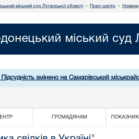
цький міський суд Луганської області
Прес-центр
Новини
•
•
донецький міський суд Л
 Підсудність змінено на Самарівський міськрай
ЕНТР
ГРОМАДЯНАМ
ПОКАЗНИК
а свідків в Україні"