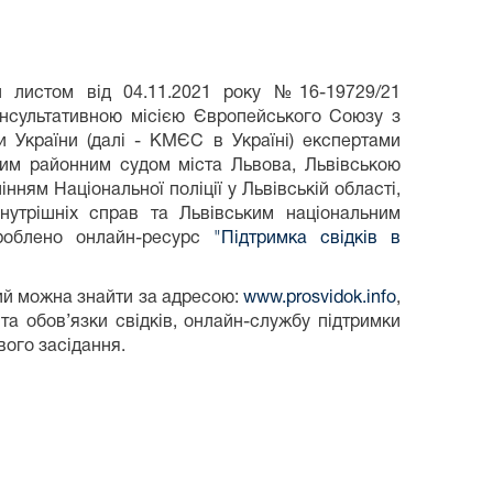
и листом від 04.11.2021 року №16-19729/21
онсультативною місією Європейського Союзу з
 України (далі - КМЄС в Україні) експертами
им районним судом міста Львова, Львівською
ням Національної поліції у Львівській області,
нутрішніх справ та Львівським національним
зроблено онлайн-ресурс
"Підтримка свідків в
кий можна знайти за адресою:
www.prosvidok.info
,
а обов’язки свідків, онлайн-службу підтримки
вого засідання.