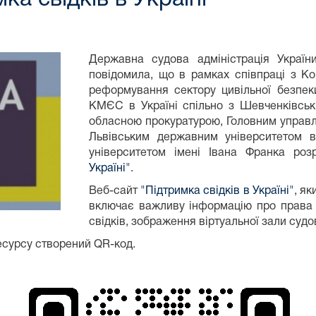
Державна судова адміністрація Україн
повідомила, що в рамках співпраці з К
реформування сектору цивільної безпеки
КМЄС в Україні спільно з Шевченківськ
обласною прокуратурою, Головним управлін
Львівським державним університетом в
університетом імені Івана Франка ро
Україні"
.
Веб-сайт
"Підтримка свідків в Україні"
, я
включає важливу інформацію про права т
свідків, зображення віртуальної зали судо
есурсу створений QR-код.