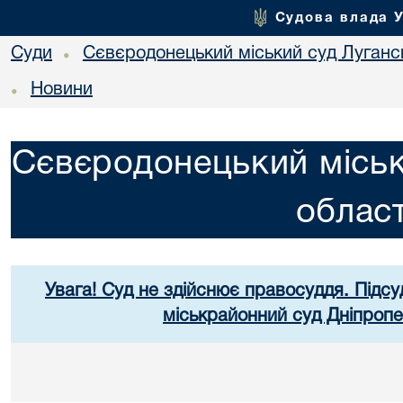
Судова влада 
Суди
Сєвєродонецький міський суд Лугансь
•
Новини
•
Сєвєродонецький міськ
област
Увага! Суд не здійснює правосуддя. Підсу
міськрайонний суд Дніпропе