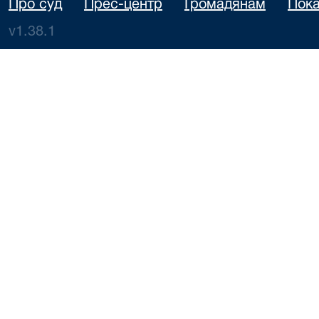
Про суд
Прес-центр
Громадянам
Пока
v1.38.1