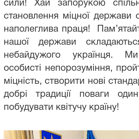
сили! Хай запорукою спіль
становлення міцної держави с
наполеглива праця! Пам’ятайт
нашої держави складаютьс
небайдужого українця. М
особисті непорозуміння, прой
міцність, створити нові стан
добрі традиції поваги од
побудувати квітучу країну!