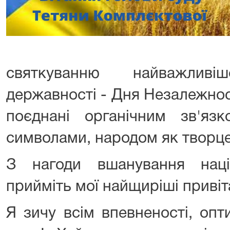
святкуванню найважлив
державності - Дня Незалежност
поєднані органічним зв'яз
символами, народом як творцем
З нагоди вшанування наці
прийміть мої найщиріші привіт
Я зичу всім впевненості, опт