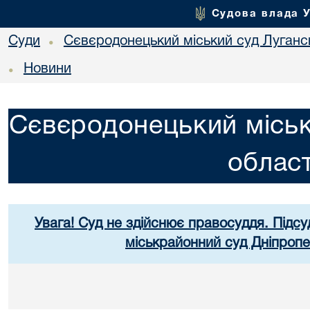
Судова влада 
Суди
Сєвєродонецький міський суд Лугансь
•
Новини
•
Сєвєродонецький міськ
област
Увага! Суд не здійснює правосуддя. Підсу
міськрайонний суд Дніпропе