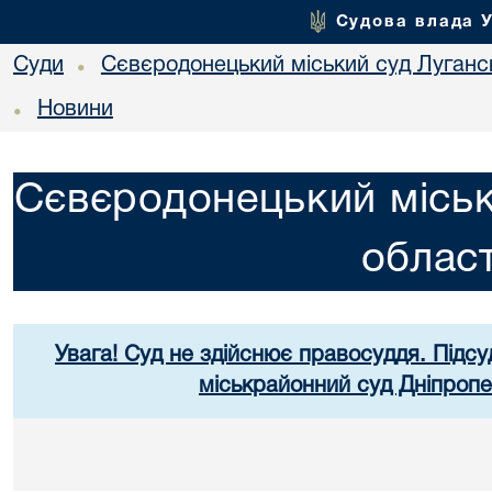
Судова влада 
Суди
Сєвєродонецький міський суд Лугансь
•
Новини
•
Сєвєродонецький міськ
област
Увага! Суд не здійснює правосуддя. Підсу
міськрайонний суд Дніпропе