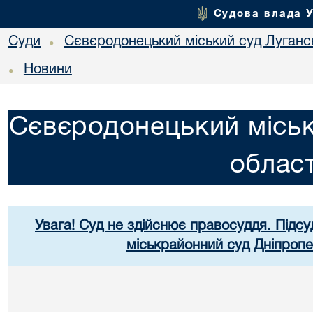
Судова влада 
Суди
Сєвєродонецький міський суд Лугансь
•
Новини
•
Сєвєродонецький міськ
област
Увага! Суд не здійснює правосуддя. Підсу
міськрайонний суд Дніпропе