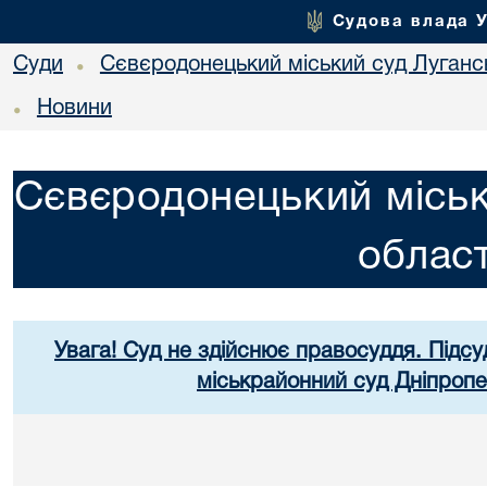
Судова влада 
Суди
Сєвєродонецький міський суд Лугансь
•
Новини
•
Сєвєродонецький міськ
област
Увага! Суд не здійснює правосуддя. Підсу
міськрайонний суд Дніпропе