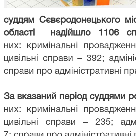
суддям Сєвєродонецького міс
області надійшло 1106 сп
них: кримінальні провадженн
цивільні справи – 392; адмін
справи про адміністративні п
За вказаний період суддями р
них: кримінальні провадженн
цивільні справи – 235; адм
7; справи про адміністративні