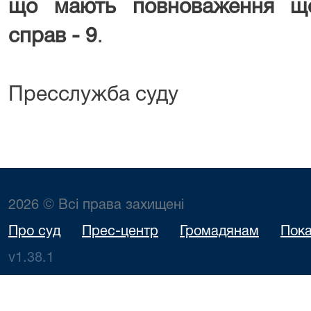
що мають повноваження що
справ - 9
.
Пресслужба суду
2026 © Всі права захищені
Про суд
Прес-центр
Громадянам
Пока
v1.38.1