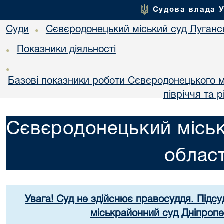
Судова влада 
Суди
Сєвєродонецький міський суд Лугансь
•
Показники діяльності
•
•
Базові показники роботи Сєвєродонецького мі
півріччя та р
Сєвєродонецький міськ
област
Увага! Суд не здійснює правосуддя. Підсу
міськрайонний суд Дніпропе