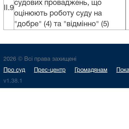
судових проваджень, що
II.9
оцінюють роботу суду на
"добре" (4) та "відмінно" (5)
2026 © Всі права захищені
Про суд
Прес-центр
Громадянам
Пока
v1.38.1