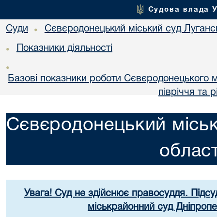
Судова влада 
Суди
Сєвєродонецький міський суд Лугансь
•
Показники діяльності
•
•
Базові показники роботи Сєвєродонецького мі
півріччя та р
Сєвєродонецький міськ
област
Увага! Суд не здійснює правосуддя. Підсу
міськрайонний суд Дніпропе