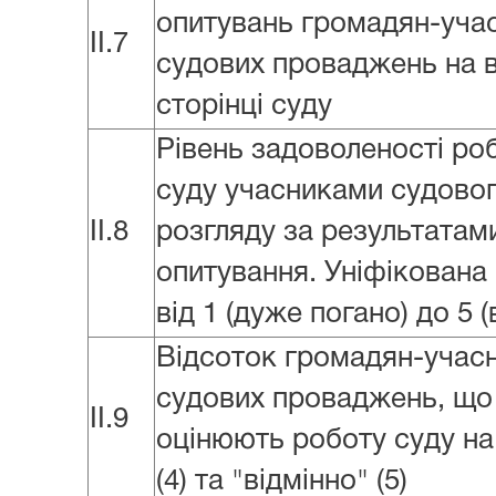
опитувань громадян-учас
II.7
судових проваджень на 
сторінці суду
Рівень задоволеності ро
суду учасниками судово
II.8
розгляду за результатам
опитування. Уніфікована
від 1 (дуже погано) до 5 (
Відсоток громадян-учасн
судових проваджень, що
II.9
оцінюють роботу суду на
(4) та "відмінно" (5)