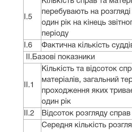
Кількість справ та матер
перебувають на розгляді
I.5
один рік на кінець звітно
періоду
I.6
Фактична кількість судді
II.Базові показники
Кількість та відсоток спр
матеріалів, загальний те
II.1
проходження яких трива
один рік
II.2
Відсоток розгляду справ
Середня кількість розгл