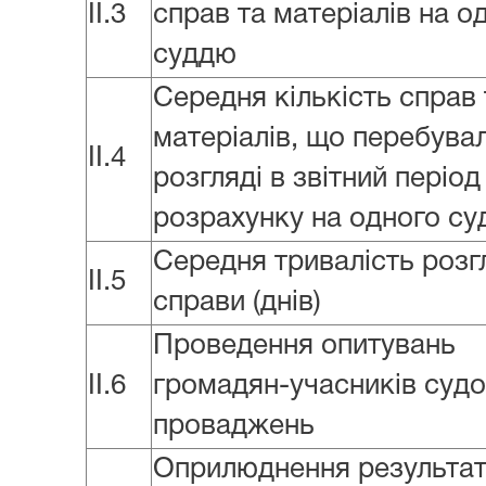
II.3
справ та матеріалів на о
суддю
Середня кількість справ 
матеріалів, що перебува
II.4
розгляді в звітний період
розрахунку на одного с
Середня тривалість розг
II.5
справи (днів)
Проведення опитувань
II.6
громадян-учасників суд
проваджень
Оприлюднення результат