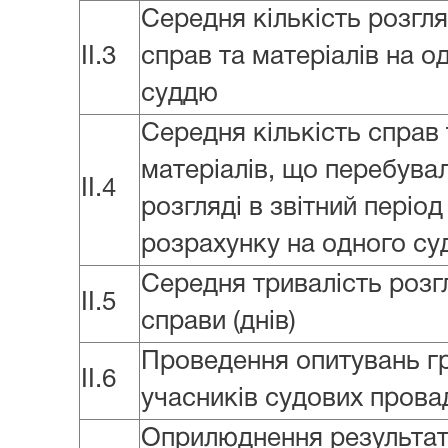
Середня кількість розгл
II.3
справ та матеріалів на о
суддю
Середня кількість справ 
матеріалів, що перебува
II.4
розгляді в звітний період
розрахунку на одного с
Середня тривалість розг
II.5
справи (днів)
Проведення опитувань г
II.6
учасників судових пров
Оприлюднення результат