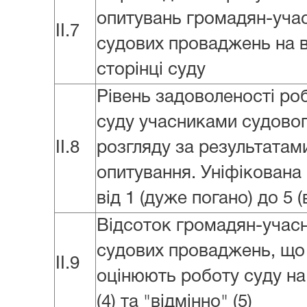
опитувань громадян-учас
II.7
судових проваджень на 
сторінці суду
Рівень задоволеності ро
суду учасниками судово
II.8
розгляду за результатам
опитування. Уніфікована
від 1 (дуже погано) до 5 (
Відсоток громадян-учасн
судових проваджень, що
II.9
оцінюють роботу суду на
(4) та "відмінно" (5)