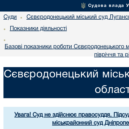
Судова влада 
Суди
Сєвєродонецький міський суд Лугансь
•
Показники діяльності
•
•
Базові показники роботи Сєвєродонецького мі
півріччя та р
Сєвєродонецький міськ
област
Увага! Суд не здійснює правосуддя. Підсу
міськрайонний суд Дніпропе