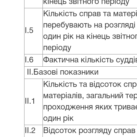
кінець звітного періоду
Кількість справ та матер
перебувають на розгляді
I.5
один рік на кінець звітно
періоду
I.6
Фактична кількість судді
II.Базові показники
Кількість та відсоток спр
матеріалів, загальний те
II.1
проходження яких трива
один рік
II.2
Відсоток розгляду справ