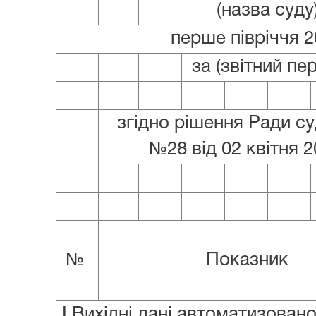
(назва суду
перше півріччя 2
за (звітний пер
згідно рішення Ради су
№28 від 02 квітня 
№
Показник
I.Вихідні дані автоматизовано