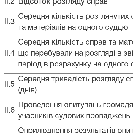
II.2
Відсоток розгляду справ
Середня кількість розглянутих 
II.3
та матеріалів на одного суддю
Середня кількість справ та мате
II.4
що перебували на розгляді в зв
період в розрахунку на одного
Середня тривалість розгляду с
II.5
(днів)
Проведення опитувань громадя
II.6
учасників судових проваджень
Оприлюднення результатів опи