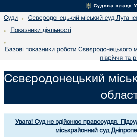
Судова влада 
Суди
Сєвєродонецький міський суд Лугансь
•
Показники діяльності
•
•
Базові показники роботи Сєвєродонецького мі
півріччя та р
Сєвєродонецький міськ
област
Увага! Суд не здійснює правосуддя. Підсу
міськрайонний суд Дніпропе