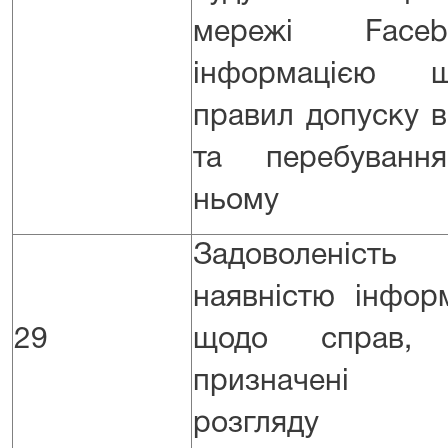
мережі Facebo
інформацією щ
правил допуску в
та перебуванн
ньому
Задоволеність
наявністю інформ
29
щодо справ,
призначені
розгляду