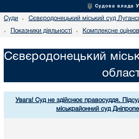
Судова влада 
Суди
Сєвєродонецький міський суд Лугансь
•
Показники діяльності
Комплексне оціню
•
•
Сєвєродонецький міськ
област
Увага! Суд не здійснює правосуддя. Підсу
міськрайонний суд Дніпропе