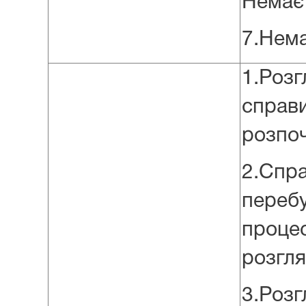
Немає 
7.Нема
1.Розг
спра
розпо
2.Спр
пере
процес
розгля
3.Розг