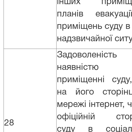
інших приміще
планів евакуац
приміщень суду в 
надзвичайної ситу
Задоволеність
наявніст
приміщенні суду
на його сторін
мережі інтернет, 
офіційній стор
28
суду в соціал