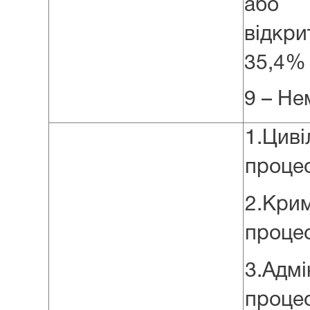
або с
відкр
35,4%
9 – Не
1.Циві
проце
2.Кри
проце
3.Адмі
проце