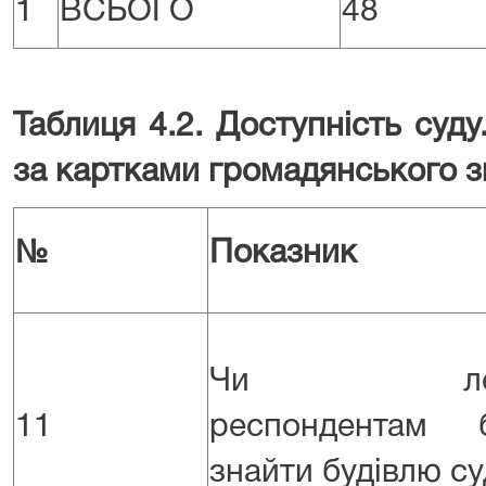
1
ВСЬОГО
48
Таблиця 4.2. Доступність суду
за картками громадянського з
№
Показник
Чи лег
11
респондентам 
знайти будівлю с