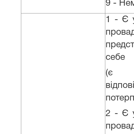
9 - Не
1 - Є
про
предс
себе
(є 
відпо
потерп
2 - Є
про