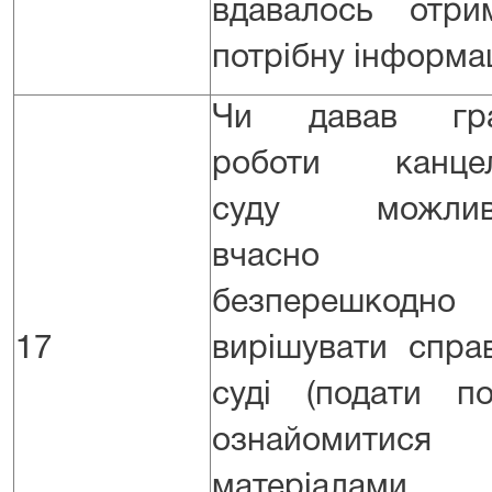
вдавалось отри
потрібну інформа
Чи давав гра
роботи канцел
суду можливі
вчасно 
безперешкодно
17
вирішувати спра
суді (подати по
ознайомитис
матеріалами,