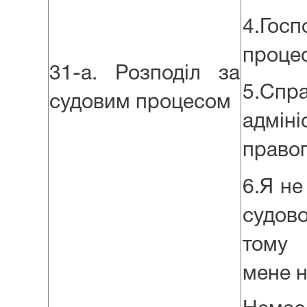
4.Госп
проце
31-а. Розподіл за
5.Сп
судовим процесом
адміні
право
6.Я не
судов
тому 
мене н