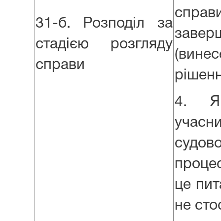
справ
31-б. Розподіл за
завер
стадією розгляду
(винес
справи
рішенн
4. 
учасн
судово
проце
це пит
не сто