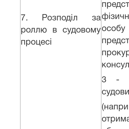
пред
фізи
7. Розподіл за
особ
роллю в судовому
предс
процесі
прок
консул
3 - 
судов
(нап
отрим