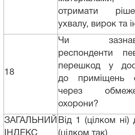
отримати ріше
ухвалу, вирок та і
Чи зазнав
респонденти пе
перешкод у дос
18
до приміщень 
через обмеже
охорони?
ЗАГАЛЬНИЙ
Від 1 (цілком ні)
ІНДЕКС
(цілком так)