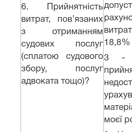
допу
6. Прийнятність
рахун
витрат, пов’язаних
витра
з отриманням
18,8%
судових послуг
(сплатою судового
3 - 
збору, послуг
при
адвоката тощо)?
нед
ураху
матер
моєї р