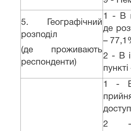
9 - Нем
1 - В 
5. Географічний
де ро
розподіл
– 77,
(де проживають
2 - В
респонденти)
пункті
1 - В
при
досту
2 -