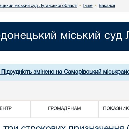
цький міський суд Луганської області
Інше
Вакансії
•
•
донецький міський суд Л
 Підсудність змінено на Самарівський міськрай
ЕНТР
ГРОМАДЯНАМ
ПОКАЗНИК
 три строкових призначення (н