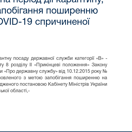
запобігання поширенню
COVID-19 спричиненої
антну посаду державної служби категорії «В» -
у 8 розділу ІІ «Прикінцеві положення» Закону
ни «Про державну службу» від 10.12.2015 року №
тановленого з метою запобігання поширенню на
рдженого постановою Кабінету Міністрів України
ької області,-