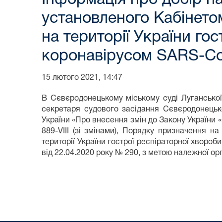
установленого Кабінето
на території України го
коронавірусом SARS-C
15 лютого 2021, 14:47
В Сєвєродонецькому міському суді Луганської 
секретаря судового засідання Сєвєродонецько
України «Про внесення змін до Закону України 
889-VІІІ (зі змінами), Порядку призначення 
території України гострої респіраторної хворо
від 22.04.2020 року № 290, з метою належної орг