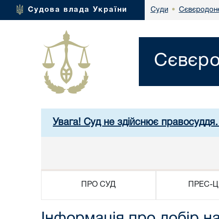
Сєвєродоне
Судова влада України
Суди
•
Сєвєро
Увага! Суд не здійснює правосуддя.
ПРО СУД
ПРЕС-Ц
Інформація про добір на