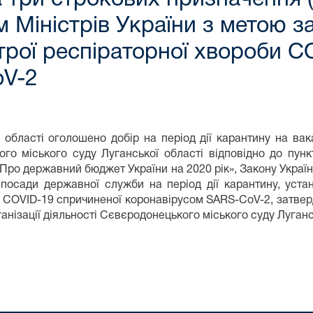
м Міністрів України з метою 
строї респіраторної хвороби 
oV-2
області оголошено добір на період дії карантину на вак
го міського суду Луганської області відповідно до пункт
«Про державний бюджет України на 2020 рік», Закону Украї
на посади державної служби на період дії карантину, ус
би COVID-19 спричиненої коронавірусом SARS-CoV-2, затве
анізації діяльності Сєвєродонецького міського суду Луганс