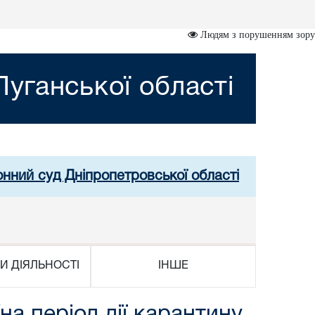
Людям з порушенням зору
уганської області
онний суд Дніпропетровської області
И ДІЯЛЬНОСТІ
ІНШЕ
а період дії карантину,