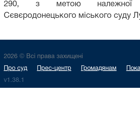
290, з метою належної ор
Сєвєродонецького міського суду Лу
2026 © Всі права захищені
Про суд
Прес-центр
Громадянам
Пока
v1.38.1