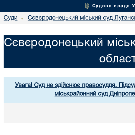
Судова влада 
Суди
Сєвєродонецький міський суд Лугансь
•
Сєвєродонецький міськ
област
Увага! Суд не здійснює правосуддя. Підсу
міськрайонний суд Дніпропе