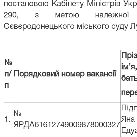
постановою Кабінету Міністрів Укр
290, з метою належної ор
Сєвєродонецького міського суду Лу
Прі
№
ім’
п/
Порядковий номер вакансії
бать
п
пер
Під
№
1.
Яна
ЯРДА61612749009878000327
Еду