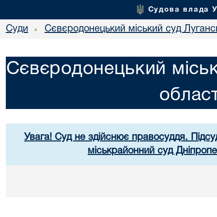
Судова влада 
Суди
Сєвєродонецький міський суд Лугансь
•
Сєвєродонецький міськ
област
Увага! Суд не здійснює правосуддя. Підсу
міськрайонний суд Дніпропе