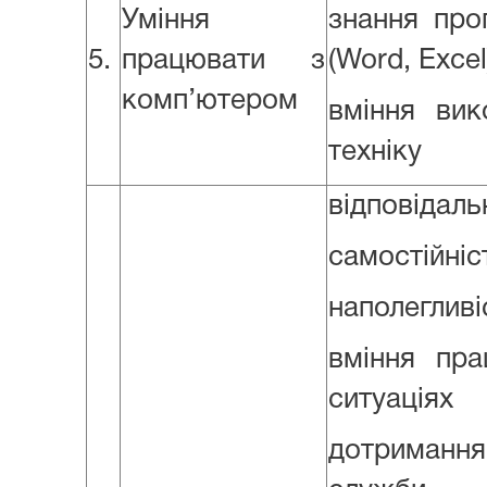
Уміння
знання прог
5.
працювати з
(Word, Excel
комп’ютером
вміння вик
техніку
відповідаль
самостійніс
наполегливі
вміння пр
ситуаціях
дотримання