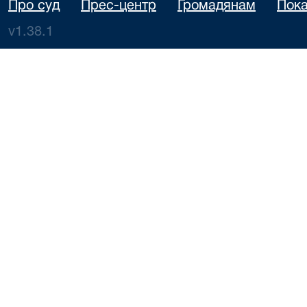
Про суд
Прес-центр
Громадянам
Пока
v1.38.1