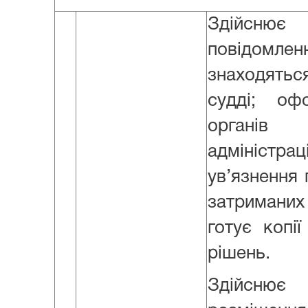
Здійснює 
повідомле
знаходят
судді; о
органів 
адміністрац
ув’язнення 
затриманих
готує копії
рішень.
Здійсню