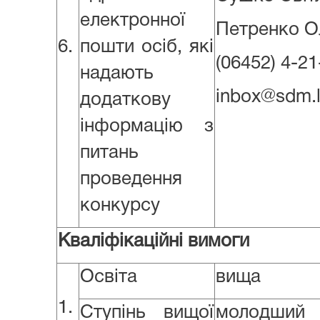
електронної
Петренко О
6.
пошти осіб, які
(06452) 4-21
надають
inbox@sdm.l
додаткову
інформацію з
питань
проведення
конкурсу
Кваліфікаційні вимоги
Освіта
вища
1.
Ступінь вищої
молодши