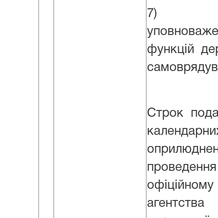
7) Декл
уповноваж
функцій де
самоврядува
Строк пода
календа
оприлюдне
проведе
офіційному
агентства