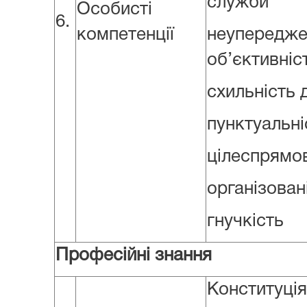
служби
Особисті
6.
компетенції
неупер
об’єктивніс
схильність 
пунктуальні
цілеспрямо
організован
гнучкість
Професійні знання
Конституція