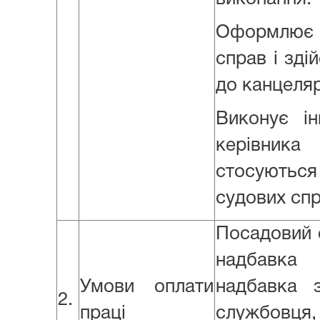
Оформлює 
справ і зді
до канцелярі
Виконує ін
керівника
стосуються 
судових спр
Посадовий о
надбавка 
Умови оплати
надбавка 
2.
праці
службовц