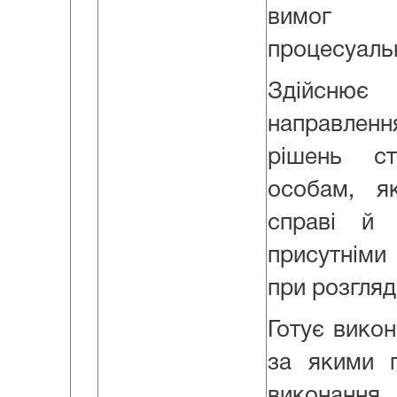
вимог 
процесуальн
Здійснює
направле
рішень с
особам, я
справі й
присутніми 
при розгляд
Готує викон
за якими 
виконання.