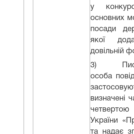
у конкур
основних м
посади де
якої дод
довільній ф
3) Письм
особа пові
застосов
визначені 
четверто
України «П
та надає з