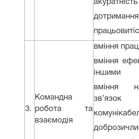
акуратність
дотримання
працьовиті
вміння прац
вміння ефек
іншими
вміння н
Командна
зв’язок
3.
робота та
комунікабел
взаємодія
доброзичли