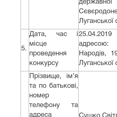
державної 
Сєвєродоне
Луганської 
Дата, час і
25.04.201
місце
адресою:
5.
проведення
Народів, 1
конкурсу
Луганської 
Прізвище, ім’я
та по батькові,
номер
телефону та
адреса
Сушко Світл