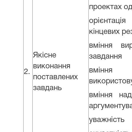
проектах о
орієнтац
кінцевих ре
вміння ви
Якісне
завдання
виконання
вмінн
2.
поставлених
використов
завдань
вміння над
аргументува
уважність