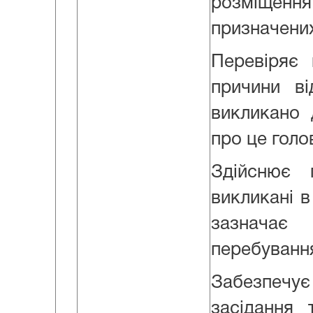
розміщен
призначених
Перевіряє 
причини ві
викликано 
про це голо
Здійснює 
викликані в
зазначає
перебування
Забезпечує
засідання 