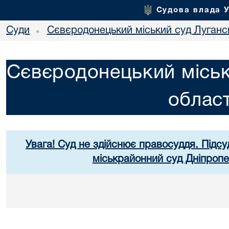
Судова влада 
Суди
Сєвєродонецький міський суд Лугансь
•
Сєвєродонецький міськ
област
Увага! Суд не здійснює правосуддя. Підсу
міськрайонний суд Дніпропе