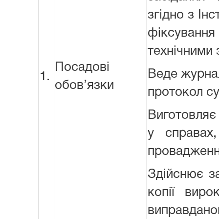
згідно з Ін
фіксуванн
технічними 
Посадові
Веде журнал
1.
обов’язки
протокол су
Виготовляє 
у справах
провадженні
Здійснює з
копії вир
виправдан