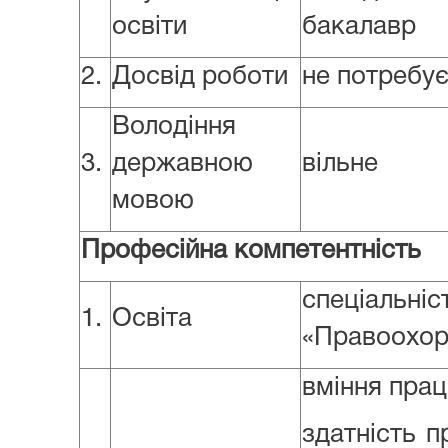
освіти
бакалавр
2.
Досвід роботи
не потребу
Володіння
3.
державною
вільне
мовою
Професійна компетентність
спеціальні
1.
Освіта
«Правоохор
вміння пра
здатність п