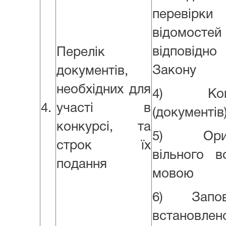
перевірк
відомост
відповід
Перелік
Закону
документів,
необхідних для
4) Копію 
4.
участі в
(документів
конкурсі, та
5) Оригін
строк їх
вільного 
подання
мовою
6) Заповн
встановлен