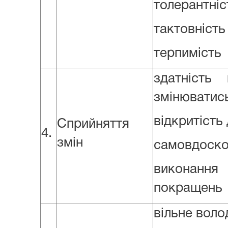
толерантніс
тактовність
терпимість
здатність
змінюватис
відкритість
Сприйняття
4.
змін
самовдоско
виконанн
покращень
вільне воло