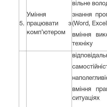
вільне воло
Уміння
знання прог
5.
працювати з
(Word, Excel
комп’ютером
вміння вик
техніку
відповідаль
самостійніс
наполегливі
вміння пр
ситуаціях