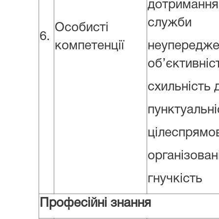
дотримання
служби
Особисті
6.
компетенції
неупер
об’єктивніс
схильність 
пунктуальні
цілеспрямо
організован
гнучкість
Професійні знання