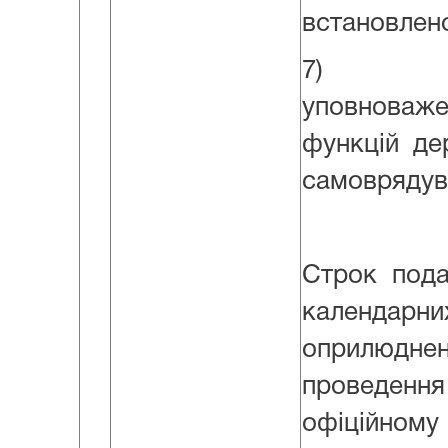
встановлен
7) Декл
уповноваж
функцій де
самоврядува
Строк пода
календа
оприлюдне
проведе
офіційному