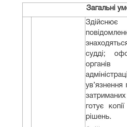
Загальні у
Здійснює 
повідомле
знаходят
судді; о
органів 
адміністрац
ув’язнення 
затриманих
готує копії
рішень.