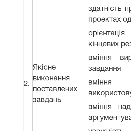
здатність п
проектах о
орієнтац
кінцевих ре
вміння ви
Якісне
завдання
виконання
вмінн
2.
поставлених
використов
завдань
вміння над
аргументува