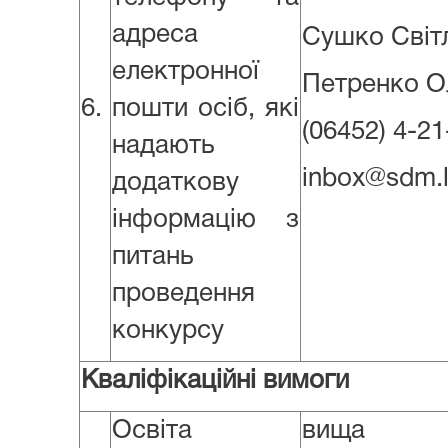
адреса
Сушко Світл
електронної
Петренко О
6.
пошти осіб, які
(06452) 4-21
надають
inbox@sdm.l
додаткову
інформацію з
питань
проведення
конкурсу
Кваліфікаційні вимоги
Освіта
вища