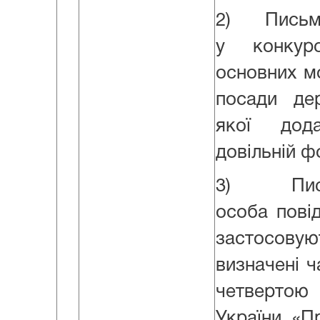
2) Письмо
у конкур
основних м
посади де
якої дод
довільній ф
3) Письм
особа пові
застосов
визначені 
четверто
України «П