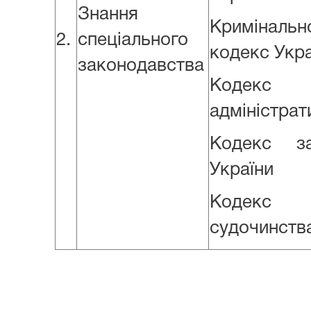
Знання
Криміналь
2.
спеціального
кодекс Укра
законодавства
Кодекс
адміністра
Кодекс з
України
Кодекс а
судочинства