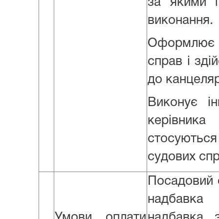
за якими 
виконання.
Оформлює 
справ і зді
до канцелярі
Виконує ін
керівника
стосуються 
судових спр
Посадовий о
надбавка 
Умови оплати
надбавка 