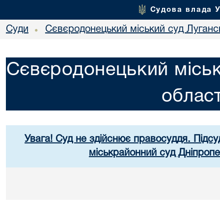
Судова влада 
Суди
Сєвєродонецький міський суд Лугансь
•
Сєвєродонецький міськ
област
Увага! Суд не здійснює правосуддя. Підсу
міськрайонний суд Дніпропе