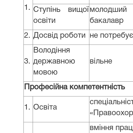
1.
Ступінь вищої
молодши
освіти
бакалавр
2.
Досвід роботи
не потребу
Володіння
3.
державною
вільне
мовою
Професійна компетентність
спеціальні
1.
Освіта
«Правоохор
вміння пра