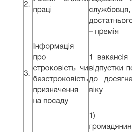
2.
праці
службовц
достатньог
– премія
Інформація
про
1 вакансія
строковість чи
відпустки п
3.
безстроковість
до досягн
призначення
віку
на посаду
1) Коп
громадянин