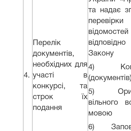
та надає з
перевірк
відомост
відповід
Перелік
Закону
документів,
необхідних для
4) Копію 
4.
участі в
(документів
конкурсі, та
5) Оригін
строк їх
вільного 
подання
мовою
6) Заповн