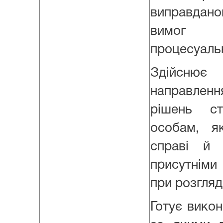
виправдан
вимог 
процесуальн
Здійснює
направле
рішень с
особам, я
справі й
присутніми 
при розгляд
Готує викон