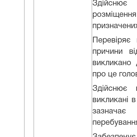
Здійсню
розміщен
призначених
Перевіряє 
причини ві
викликано 
про це голо
Здійснює 
викликані в
зазначає
перебування