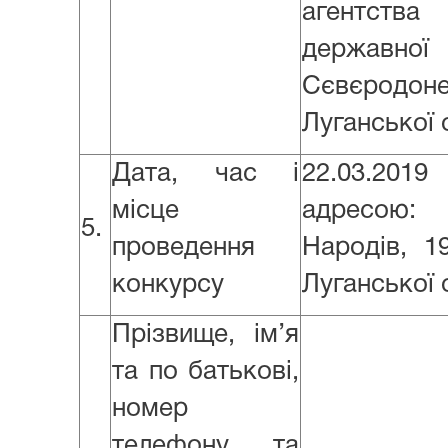
агентства
державної 
Сєвєродоне
Луганської 
Дата, час і
22.03.201
місце
адресою:
5.
проведення
Народів, 1
конкурсу
Луганської 
Прізвище, ім’я
та по батькові,
номер
телефону та