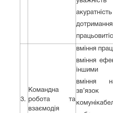
уважність
акуратність
дотримання
працьовиті
вміння прац
вміння ефек
іншими
вміння н
Командна
зв’язок
3.
робота та
комунікабел
взаємодія