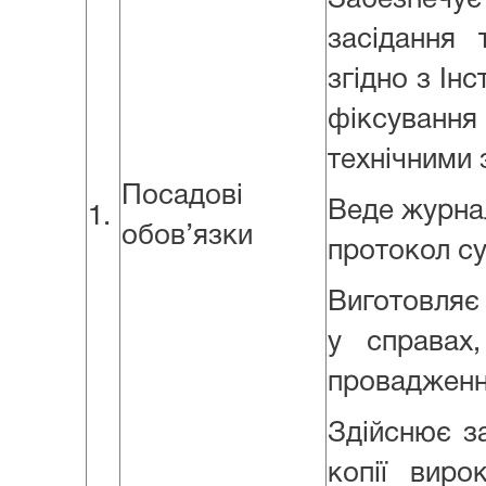
Забезпечує
засідання 
згідно з Ін
фіксуванн
технічними 
Посадові
Веде журнал
1.
обов’язки
протокол су
Виготовляє 
у справах
провадженні
Здійснює з
копії вир