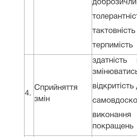
доброзичли
толерантніс
тактовність
терпимість
здатність
змінюватис
відкритість
Сприйняття
4.
змін
самовдоско
виконанн
покращень