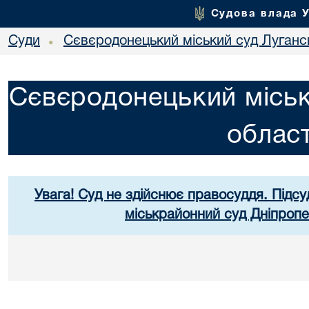
Судова влада 
Суди
Сєвєродонецький міський суд Лугансь
•
Сєвєродонецький міськ
област
Увага! Суд не здійснює правосуддя. Підсу
міськрайонний суд Дніпропе