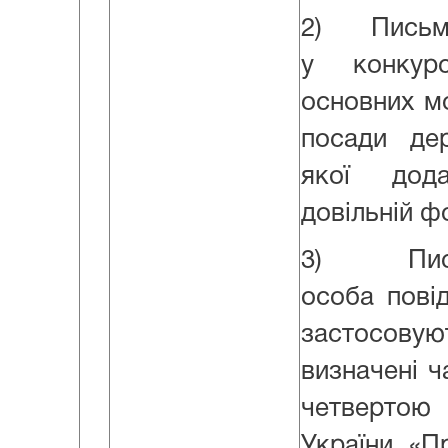
2) Письмов
у конкур
основних м
посади де
якої дод
довільній ф
3) Письм
особа пові
застосов
визначені 
четверто
України «П