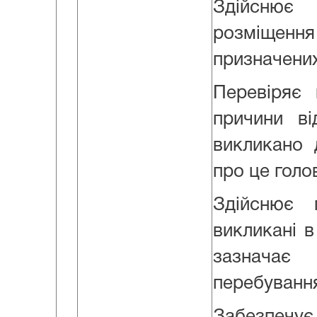
Здійсню
розміщен
призначених
Перевіряє 
причини ві
викликано 
про це голо
Здійснює п
викликані в
зазначає
перебування