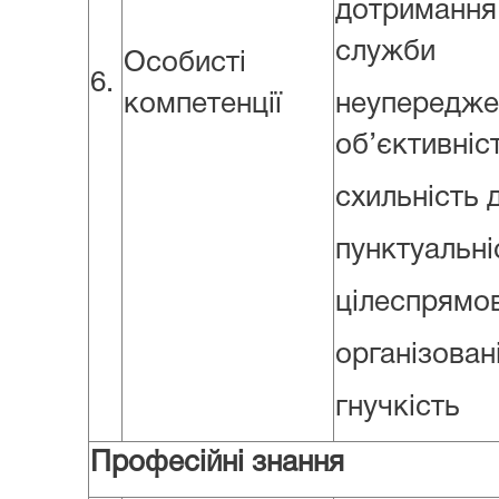
дотримання
служби
Особисті
6.
компетенції
неупер
об’єктивніс
схильність 
пунктуальні
цілеспрямов
організован
гнучкість
Професійні знання