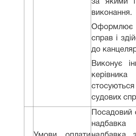
за якими п
виконання.
Оформлює 
справ і зді
до канцелярі
Виконує ін
керівника
стосуються 
судових спр
Посадовий о
надбавка 
Умови оплати
надбавка 