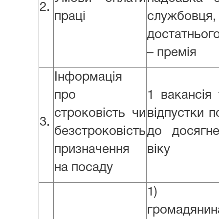
2.
праці
службовц
достатньог
– премія
Інформація
про
1 вакансія
строковість чи
відпустки п
3.
безстроковість
до досягне
призначення
віку
на посаду
1) Коп
громадянин