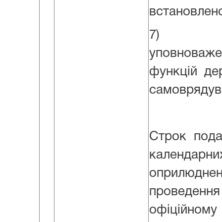
встановлен
7) Декл
уповноваж
функцій де
самоврядува
Строк пода
календа
оприлюдне
проведе
офіційному