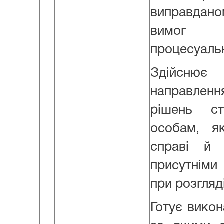
виправдан
вимог 
процесуальн
Здійснює
направле
рішень с
особам, я
справі й
присутніми 
при розгляд
Готує викон