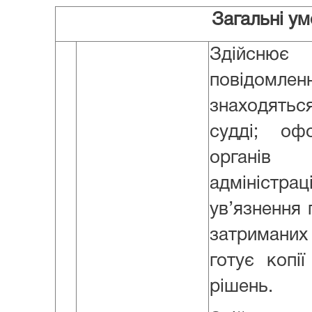
Загальні у
Здійснює 
повідомле
знаходят
судді; о
органів 
адміністрац
ув’язнення 
затриманих
готує копії
рішень.