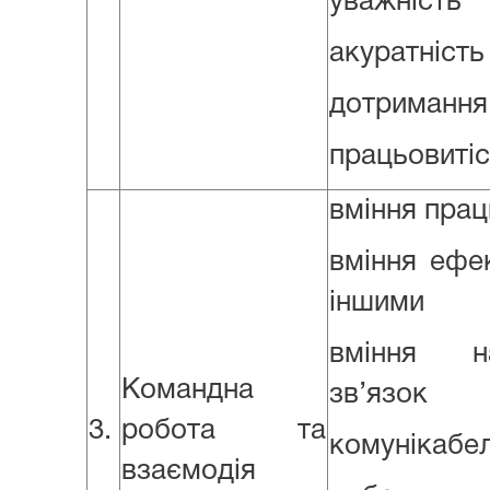
уважність
акуратність
дотримання
працьовитіс
вміння прац
вміння ефек
іншими
вміння н
Командна
зв’язок
3.
робота та
комунікабел
взаємодія