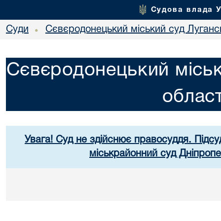
Судова влада 
Суди
Сєвєродонецький міський суд Лугансь
•
Сєвєродонецький міськ
област
Увага! Суд не здійснює правосуддя. Підсу
міськрайонний суд Дніпропе