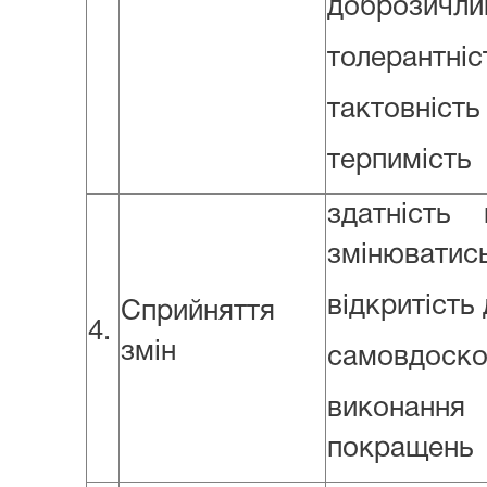
доброзичли
толерантніс
тактовність
терпимість
здатність
змінюватис
відкритість
Сприйняття
4.
змін
самовдоско
виконанн
покращень