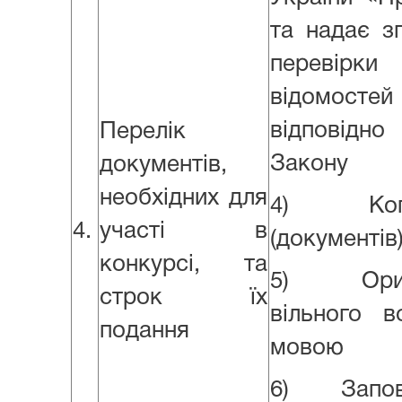
та надає з
перевірк
відомост
відповід
Перелік
Закону
документів,
необхідних для
4) Копію 
4.
участі в
(документів)
конкурсі, та
5) Оригін
строк їх
вільного в
подання
мовою
6) Заповн