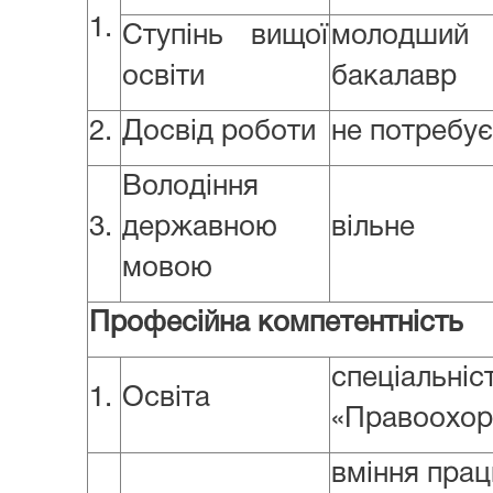
1.
Ступінь вищої
молодши
освіти
бакалавр
2.
Досвід роботи
не потребує
Володіння
3.
державною
вільне
мовою
Професійна компетентність
спеціальні
1.
Освіта
«Правоохоро
вміння пра