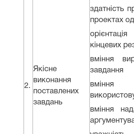
здатність п
проектах о
орієнтац
кінцевих ре
вміння вир
Якісне
завдання
виконання
вмінн
2.
поставлених
використов
завдань
вміння над
аргументува