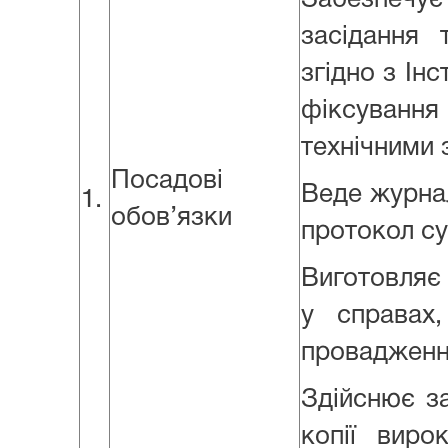
Забезпечує
засідання 
згідно з Ін
фіксуванн
технічними 
Посадові
Веде журнал
1.
обов’язки
протокол су
Виготовляє 
у справах,
провадженні
Здійснює з
копії виро