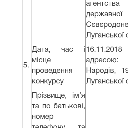
агентства
державної 
Сєвєродоне
Луганської 
Дата, час і
16.11.201
місце
адресою:
5.
проведення
Народів, 1
конкурсу
Луганської 
Прізвище, ім’я
та по батькові,
номер
телефону та