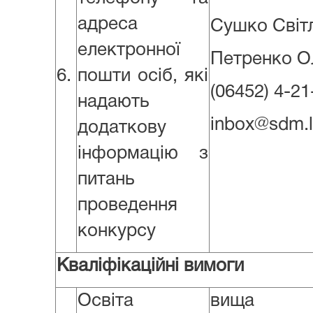
адреса
Сушко Світл
електронної
Петренко О
6.
пошти осіб, які
(06452) 4-21
надають
inbox@sdm.l
додаткову
інформацію з
питань
проведення
конкурсу
Кваліфікаційні вимоги
Освіта
вища