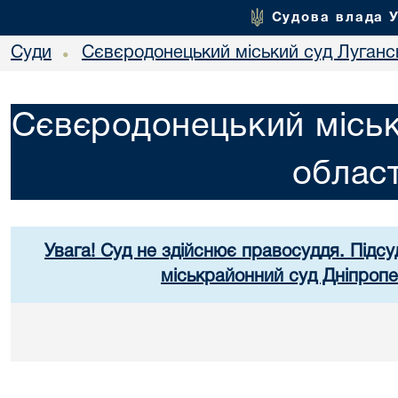
Судова влада 
Суди
Сєвєродонецький міський суд Лугансь
•
Сєвєродонецький міськ
област
Увага! Суд не здійснює правосуддя. Підсу
міськрайонний суд Дніпропе