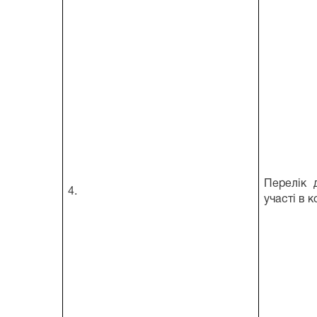
Перелік 
4.
участі в к