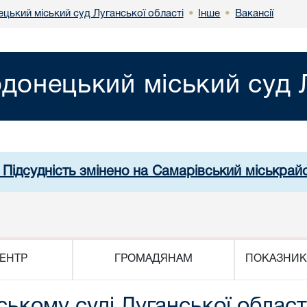
цький міський суд Луганської області
Інше
Вакансії
•
•
донецький міський суд Л
 Підсудність змінено на Самарівський міськрай
ЕНТР
ГРОМАДЯНАМ
ПОКАЗНИК
ькому суді Луганської област