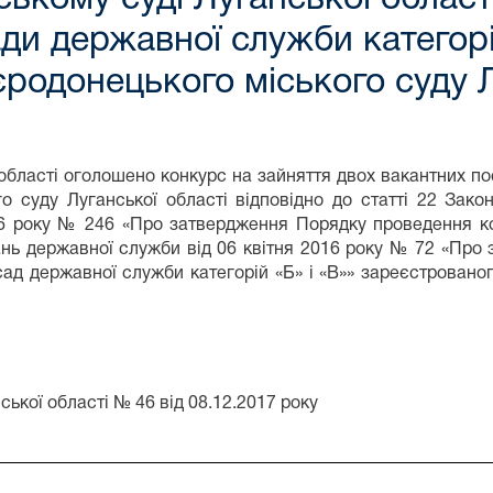
ди державної служби категорі
єродонецького міського суду Л
області оголошено конкурс на зайняття двох вакантних пос
о суду Луганської області відповідно до статті 22 Зак
016 року № 246 «Про затвердження Порядку проведення к
тань державної служби від 06 квітня 2016 року № 72 «Про
сад державної служби категорій «Б» і «В»» зареєстрованого
ької області № 46 від 08.12.2017 року