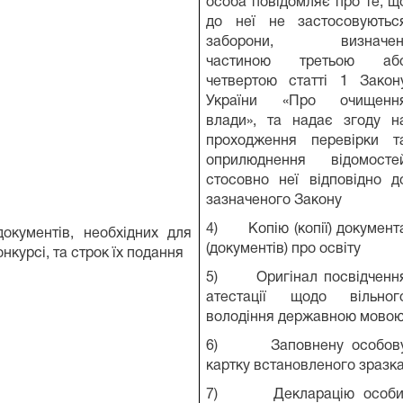
особа повідомляє про те, щ
до неї не застосовуютьс
заборони, визначен
частиною третьою аб
четвертою статті 1 Закон
України «Про очищенн
влади», та надає згоду н
проходження перевірки т
оприлюднення відомосте
стосовно неї відповідно д
зазначеного Закону
4) Копію (копії) документ
документів, необхідних для
(документів) про освіту
онкурсі, та строк їх подання
5) Оригінал посвідченн
атестації щодо вільног
володіння державною мово
6) Заповнену особов
картку встановленого зразк
7) Декларацію особи