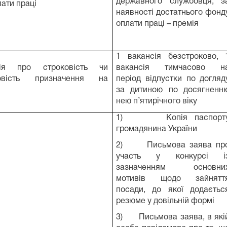
державного службовця, з
ати праці
наявності достатнього фонд
оплати праці – премія
1 вакансія безстроково, 
ція про строковість чи
вакансія тимчасово н
ковість призначення на
період відпустки по догляд
за дитиною по досягненн
нею п’ятирічного віку
1) Копія паспорт
громадянина України
2) Письмова заява пр
участь у конкурсі і
зазначенням основни
мотивів щодо зайнятт
посади, до якої додаєтьс
резюме у довільній формі
3) Письмова заява, в які