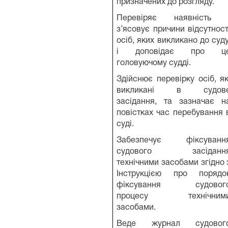
призначених до розгляду.
Перевіряє наявність 
з’ясовує причини відсутност
осіб, яких викликано до суду
і доповідає про ц
головуючому судді.
Здійснює перевірку осіб, як
викликані в судов
засідання, та зазначає н
повістках час перебування 
суді.
Забезпечує фіксуванн
судового засіданн
технічними засобами згідно 
Інструкцією про порядо
фіксування судовог
процесу технічним
засобами.
Веде журнал судовог