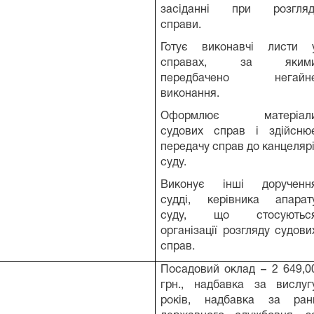
засіданні при розгляд
справи.
Готує виконавчі листи 
справах, за яким
передбачено негайн
виконання.
Оформлює матеріал
судових справ і здійсню
передачу справ до канцелярі
суду.
Виконує інші дорученн
судді, керівника апарат
суду, що стосуютьс
організації розгляду судови
справ.
Посадовий оклад – 2 649,0
грн., надбавка за вислуг
років, надбавка за ран