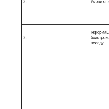
2.
Умови опл
Інформа
3.
безстро
посаду