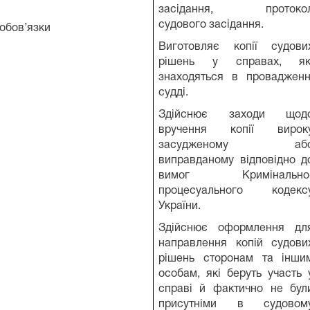
засідання, протоко
судового засідання.
обов’язки
Виготовляє копії судови
рішень у справах, як
знаходяться в провадженн
судді.
Здійснює заходи щод
вручення копії вирок
засудженому аб
виправданому відповідно д
вимог Кримінально
процесуального кодекс
України.
Здійснює оформлення дл
направлення копій судови
рішень сторонам та інши
особам, які беруть участь 
справі й фактично не бул
присутніми в судовом