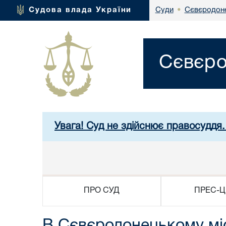
Сєвєродоне
Судова влада України
Суди
•
Сєвєро
Увага! Суд не здійснює правосуддя.
ПРО СУД
ПРЕС-Ц
В Сєвєродонецькому міс