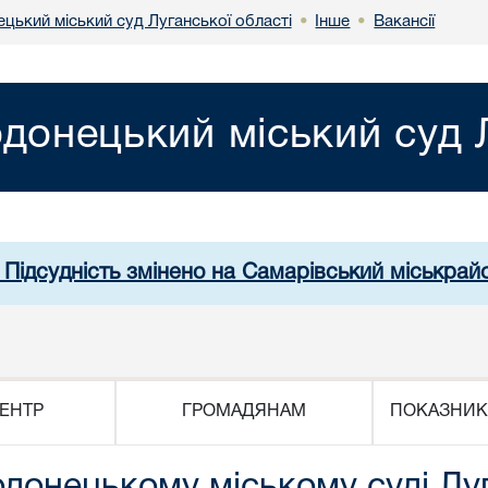
цький міський суд Луганської області
Інше
Вакансії
•
•
донецький міський суд Л
 Підсудність змінено на Самарівський міськрай
ЕНТР
ГРОМАДЯНАМ
ПОКАЗНИК
одонецькому міському суді Луг