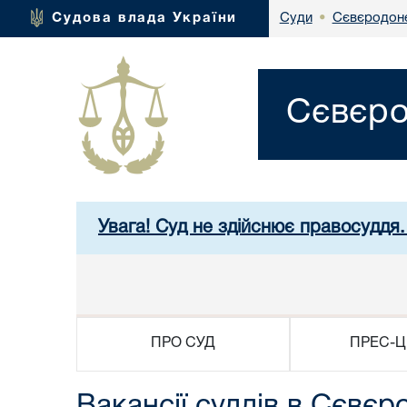
Сєвєродоне
Судова влада України
Суди
•
Сєвєро
Увага! Суд не здійснює правосуддя.
ПРО СУД
ПРЕС-Ц
Вакансії суддів в Сєвєр