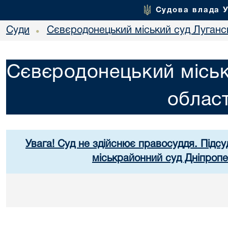
Судова влада 
Суди
Сєвєродонецький міський суд Лугансь
•
Сєвєродонецький міськ
област
Увага! Суд не здійснює правосуддя. Підсу
міськрайонний суд Дніпропе