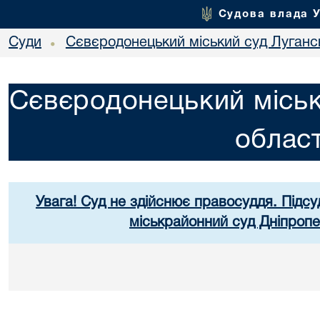
Судова влада 
Суди
Сєвєродонецький міський суд Лугансь
•
Сєвєродонецький міськ
област
Увага! Суд не здійснює правосуддя. Підсу
міськрайонний суд Дніпропе