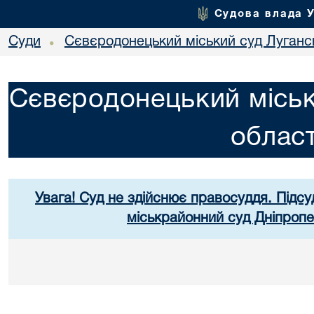
Судова влада 
Суди
Сєвєродонецький міський суд Лугансь
•
Сєвєродонецький міськ
област
Увага! Суд не здійснює правосуддя. Підсу
міськрайонний суд Дніпропе