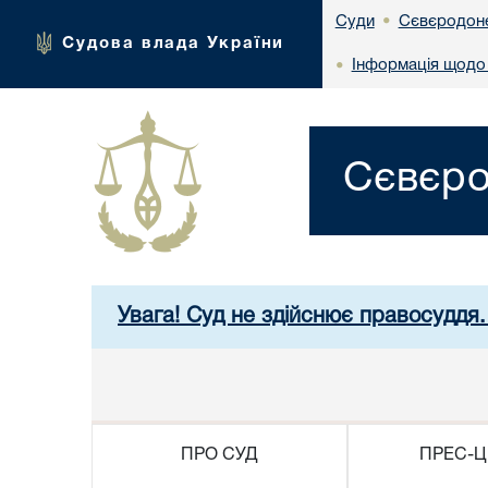
Сєвєродоне
Суди
•
Судова влада України
Інформація щодо 
•
Сєвєро
Увага! Суд не здійснює правосуддя.
ПРО СУД
ПРЕС-Ц