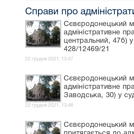
Справи про адміністра
Сєвєродонецький міс
адміністративне пр
центральний, 47б) у
428/12469/21
22 грудня 2021, 13:47
Сєвєродонецький міс
адміністративне пр
Заводська, 30) у су
22 грудня 2021, 13:46
Сєвєродонецький мі
притягається до адм