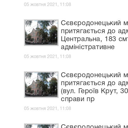
05 жовтня 2021, 11:08
Сєвєродонецький мі
притягається до ад
Центральна, 183 см
адміністративне
05 жовтня 2021, 11:08
Сєвєродонецький мі
притягається до ад
(вул. Героїв Крут, 
справи пр
05 жовтня 2021, 11:08
Сєвєродонецький мі