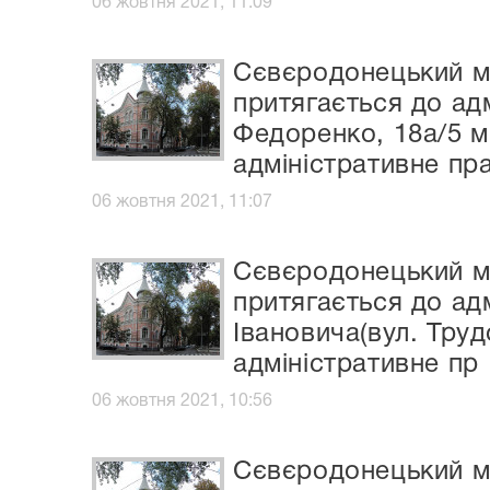
06 жовтня 2021, 11:09
Сєвєродонецький мі
притягається до ад
Федоренко, 18а/5 м
адміністративне пр
06 жовтня 2021, 11:07
Сєвєродонецький мі
притягається до ад
Івановича(вул. Труд
адміністративне пр
06 жовтня 2021, 10:56
Сєвєродонецький мі