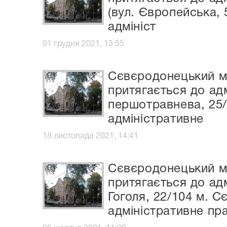
(вул. Європейська, 
адмініст
01 грудня 2021, 13:55
Сєвєродонецький мі
притягається до адм
першотравнева, 25/
адміністративне
18 листопада 2021, 14:41
Сєвєродонецький мі
притягається до ад
Гоголя, 22/104 м. С
адміністративне пр