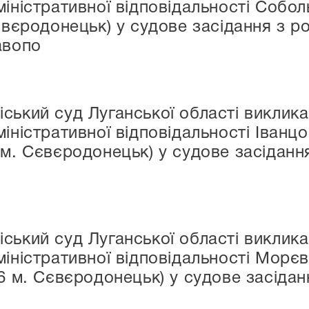
міністративної відповідальності Собо
євєродонецьк) у судове засідання з р
авопо
ський суд Луганської області виклика
іністративної відповідальності Іванцов
 м. Сєвєродонецьк) у судове засіданн
ський суд Луганської області виклика
іністративної відповідальності Морєв
46 м. Сєвєродонецьк) у судове засідан