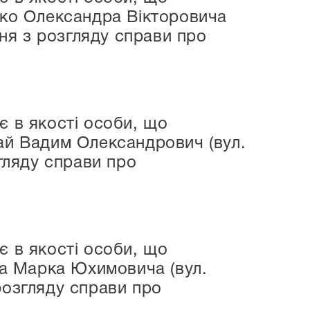
нко Олександра Вікторовича
ння з розгляду справи про
є в якості особи, що
рай Вадим Олександрович (вул.
згляду справи про
є в якості особи, що
іна Марка Юхимовича (вул.
розгляду справи про