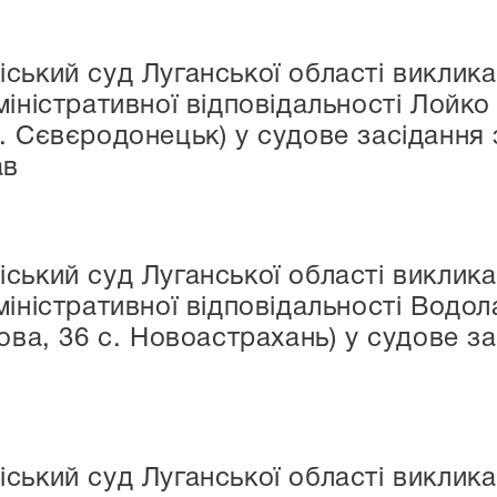
ський суд Луганської області виклика
міністративної відповідальності Лойк
. Сєвєродонецьк) у судове засідання 
ав
ський суд Луганської області виклика
міністративної відповідальності Водо
ова, 36 с. Новоастрахань) у судове з
ський суд Луганської області виклика