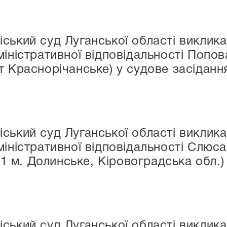
ський суд Луганської області виклика
міністративної відповідальності Попо
т Краснорічанське) у судове засіданн
ський суд Луганської області виклика
міністративної відповідальності Слю
301 м. Долинське, Кіровоградська обл.)
ський суд Луганської області виклика