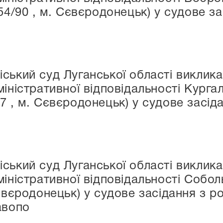
54/90 , м. Сєвєродонецьк) у судове з
ський суд Луганської області виклика
іністративної відповідальності Кургал
7 , м. Сєвєродонецьк) у судове засід
ський суд Луганської області виклика
міністративної відповідальності Собо
євєродонецьк) у судове засідання з р
авопо