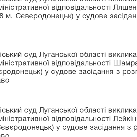
міністративної відповідальності Ляше
/28 м. Сєвєродонецьк) у судове засіда
ський суд Луганської області виклика
міністративної відповідальності Шам
вєродонецьк) у судове засідання з ро
аво
ський суд Луганської області виклика
міністративної відповідальності Лейк
Сєвєродонецьк) у судове засідання з 
аво