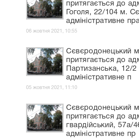
притягається до ад
Гоголя, 22/104 м. С
адміністративне пр
06 жовтня 2021, 10:55
Сєвєродонецький мі
притягається до адм
Партизанська, 12/2
адміністративне п
05 жовтня 2021, 11:10
Сєвєродонецький мі
притягається до адм
гвардійський, 57а/
адміністративне пр