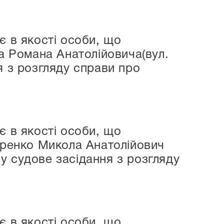
є в якості особи, що
ва Романа Анатолійовича(вул.
я з розгляду справи про
є в якості особи, що
саренко Микола Анатолійович
 у судове засідання з розгляду
є в якості особи, що