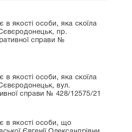
 в якості особи, яка скоїла
 Сєвєродонецьк, пр.
тративної справи №
 в якості особи, яка скоїла
Сєвєродонецьк, вул.
тивної справи № 428/12575/21
є в якості особи, що
вської Євгенії Олександрівни