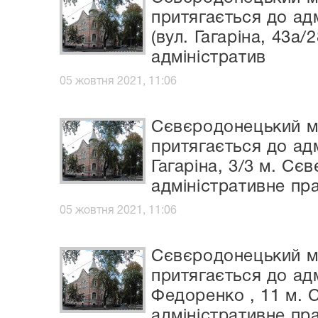
притягається до ад
(вул. Гагаріна, 43а
адміністратив
05 жовтня 2021, 11:06
Сєвєродонецький мі
притягається до ад
Гагаріна, 3/3 м. Сє
адміністративне пр
05 жовтня 2021, 11:06
Сєвєродонецький мі
притягається до ад
Федоренко , 11 м. 
адміністративне пр