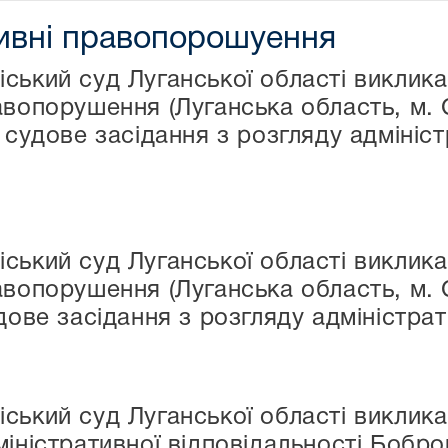
тивні правопорошуення
ький суд Луганської області викликає
авопорушення (Луганська область, м.
 судове засідання з розгляду адмініс
ький суд Луганської області викликає
авопорушення (Луганська область, м. 
дове засідання з розгляду адміністра
ський суд Луганської області виклика
іністративної відповідальності Бобро