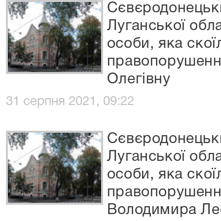
Сєвєродонецьки
Луганської обла
особи, яка скої
правопорушенн
Олегівну
31 серпня 2021, 09:22
Сєвєродонецьки
Луганської обла
особи, яка скої
правопорушенн
Володимира Ле