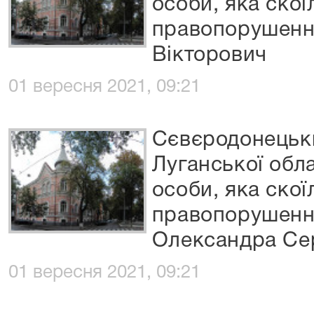
особи, яка скої
правопорушенн
Вікторович
01 вересня 2021, 09:21
Сєвєродонецьки
Луганської обла
особи, яка скої
правопорушенн
Олександра Се
01 вересня 2021, 09:21