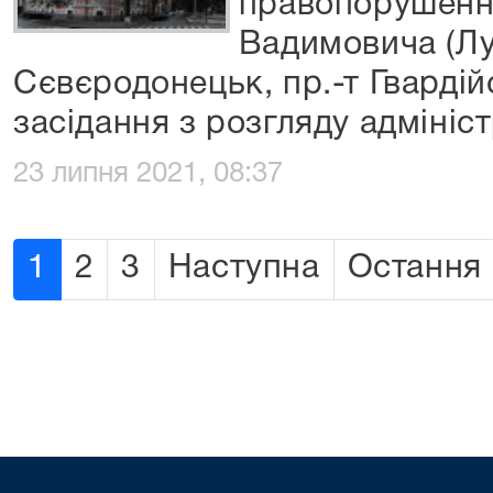
правопорушенн
Вадимовича (Лу
Сєвєродонецьк, пр.-т Гвардій
засідання з розгляду адмініс
23 липня 2021, 08:37
1
2
3
Наступна
Остання