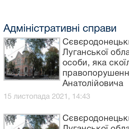
Адміністративні справи
Сєвєродонецьки
Луганської обла
особи, яка скої
правопорушенн
Анатолійовича
15 листопада 2021, 14:43
Сєвєродонецьки