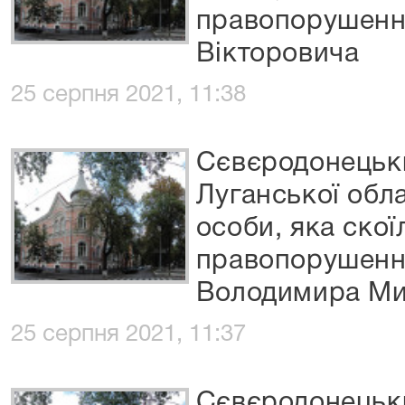
правопорушенн
Вікторовича
25 серпня 2021, 11:38
Сєвєродонецьки
Луганської обла
особи, яка скої
правопорушенн
Володимира Ми
25 серпня 2021, 11:37
Сєвєродонецьки