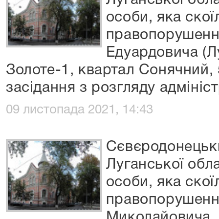
Луганської обла
особи, яка скої
правопорушенн
Едуардовича (Л
Золоте-1, квартал Сонячний, 
засідання з розгляду адмініс
09 листопада 2021, 14:43
Сєвєродонецьки
Луганської обла
особи, яка скої
правопорушенн
Миколайовича