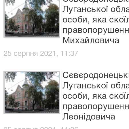
Луганської обла
особи, яка скої
правопорушенн
Михайловича
25 серпня 2021, 11:37
Сєвєродонецьки
Луганської обла
особи, яка скої
правопорушення
Леонідовича