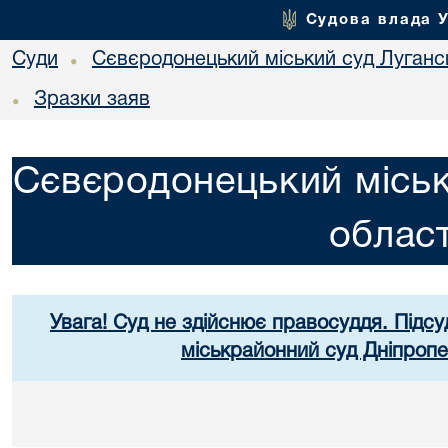
Судова влада 
Суди
Сєвєродонецький міський суд Лугансь
•
Зразки заяв
•
Сєвєродонецький міськ
област
Увага! Суд не здійснює правосуддя. Підсу
міськрайонний суд Дніпропе