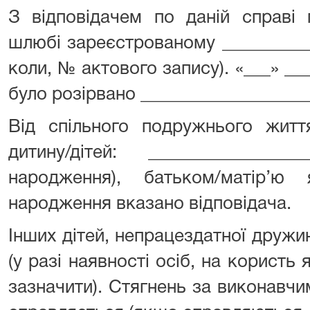
З відповідачем по даній справі 
шлюбі зареєстрованому __________
коли, № актового запису). «___» _
було розірвано ___________________
Від спільного подружнього житт
дитину/дітей: ________________
народження), батьком/матір’ю
народження вказано відповідача.
Інших дітей, непрацездатної дружи
(у разі наявності осіб, на користь
зазначити). Стягнень за виконавч