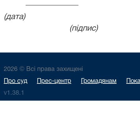
__________
(да
(підпис)
2026 © Всі права захищені
Про суд
Прес-центр
Громадянам
Пока
v1.38.1