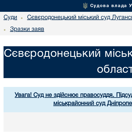
Судова влада 
Суди
Сєвєродонецький міський суд Лугансь
•
Зразки заяв
•
Сєвєродонецький міськ
област
Увага! Суд не здійснює правосуддя. Підсу
міськрайонний суд Дніпропе