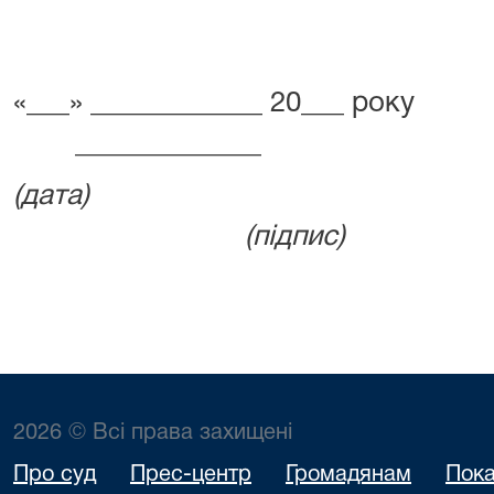
«___» __________
___________
(да
(підпис)
2026 © Всі права захищені
Про суд
Прес-центр
Громадянам
Пока