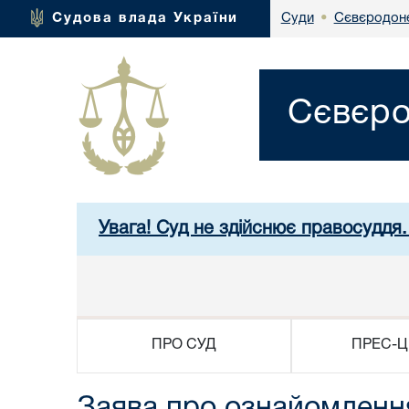
Сєвєродоне
Судова влада України
Суди
•
Сєвєро
Увага! Суд не здійснює правосуддя.
ПРО СУД
ПРЕС-Ц
Заява про ознайомленн