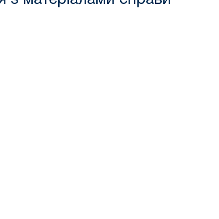
____________