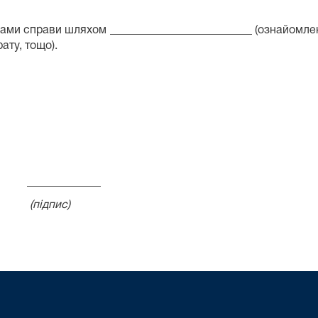
ами справи шляхом _________________________ (ознайомлен
ату, тощо).
 _____________
дпис)