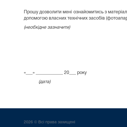
Прошу дозволити мені ознайомитись з матеріал
допомогою власних технічних засобів (фотоапар
(необхідне зазначити)
«___» ____________ 20___ року
(дата) (пі
2026 © Всі права захищені