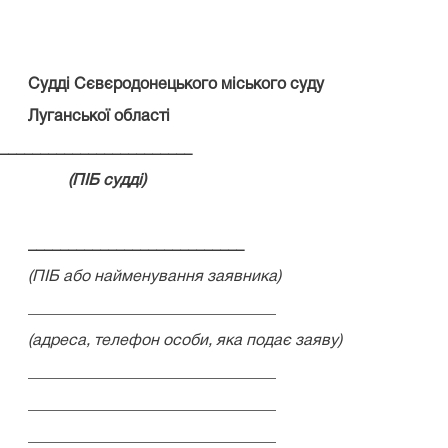
Судді
Сєвєродонецького міського суду
Луганської області
____________
(ПІБ судді)
___________________________
(ПІБ або найменування заявника)
_______________________________
(адреса, телефон особи, яка подає заяву)
_______________________________
_______________________________
_______________________________