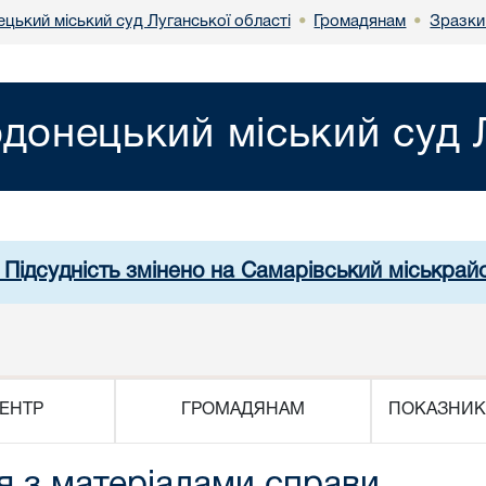
цький міський суд Луганської області
Громадянам
Зразки
•
•
донецький міський суд Л
 Підсудність змінено на Самарівський міськрай
ЕНТР
ГРОМАДЯНАМ
ПОКАЗНИК
я з матеріалами справи