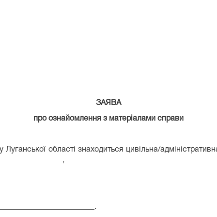
ЗАЯВА
про ознайомлення з матеріалами справи
 Луганської області знаходиться цивільна/адміністратив
________________,
_________________________
_________________________.