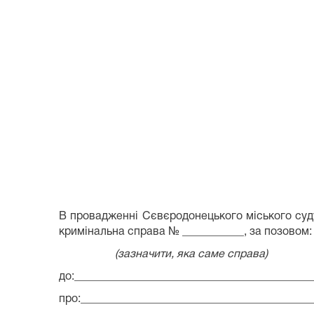
В провадженні Сєвєродонецького міського суду
кримінальна справа № ___________, за позовом: 
(зазначити, яка саме справа)
до:__________________________________________
про:_________________________________________