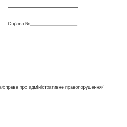
_______________________________
Справа №_____________________
на/справа про адміністративне правопорушення/