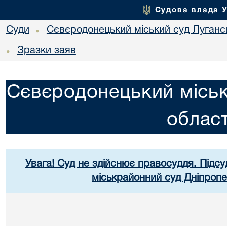
Судова влада 
Суди
Сєвєродонецький міський суд Лугансь
•
Зразки заяв
•
Сєвєродонецький міськ
област
Увага! Суд не здійснює правосуддя. Підсу
міськрайонний суд Дніпропе