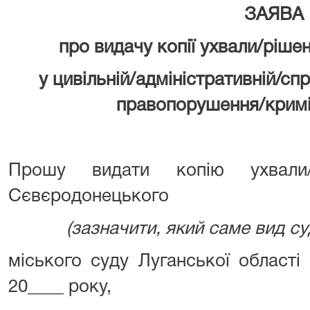
ЗАЯВА
про видачу копії ухвали/ріше
у цивільній/адміністративній/сп
правопорушення/кримі
Прошу видати копію ухвали/рі
Сєвєродонецького
(зазначити, який саме вид суд
міського суду Луганської області 
20____ року,