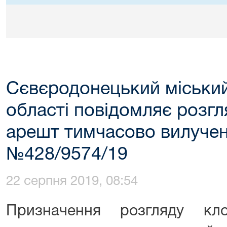
Сєвєродонецький міський
області повідомляє розг
арешт тимчасово вилучен
№428/9574/19
22 серпня 2019, 08:54
Призначення розгляду кл